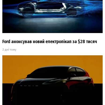
Ford анонсував новий електропікап за $28 тисяч
2 дні тому