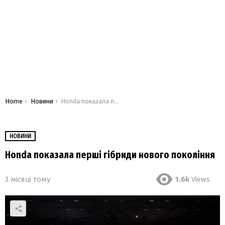
You are here:
Home
Новини
Honda показала перші гібриди нового покоління
НОВИНИ
Honda показала перші гібриди нового покоління
3 місяці тому
1.6k
Views