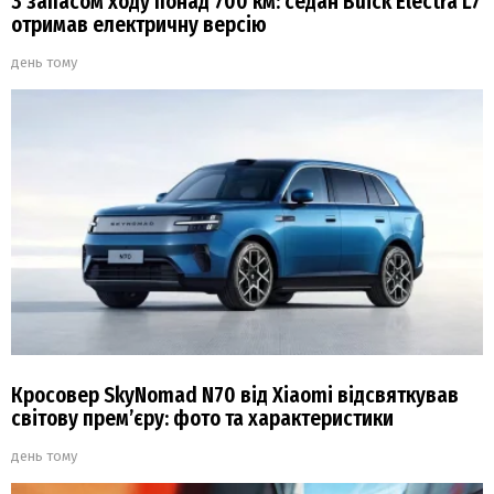
З запасом ходу понад 700 км: седан Buick Electra L7
отримав електричну версію
день тому
Кросовер SkyNomad N70 від Xiaomi відсвяткував
світову прем’єру: фото та характеристики
день тому