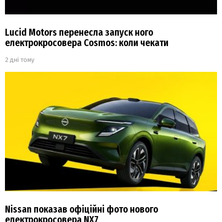
Lucid Motors перенесла запуск ного
електрокросовера Cosmos: коли чекати
2 дні тому
Nissan показав офіційні фото нового
електрокросовера NX7