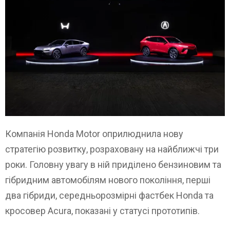
Компанія Honda Motor оприлюднила нову
стратегію розвитку, розраховану на найближчі три
роки. Головну увагу в ній приділено бензиновим та
гібридним автомобілям нового покоління, перші
два гібриди, середньорозмірні фастбек Honda та
кросовер Acura, показані у статусі прототипів.