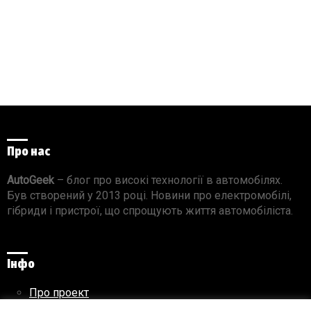
Про нас
AutoGeek
– блог про високі технології в автомобілях.
Був створений у 2013 році. Новини про електромобілі,
гібриди і пристрої, що спрощують життя автомобіліста.
Інфо
Про проект
Реклама на сайті