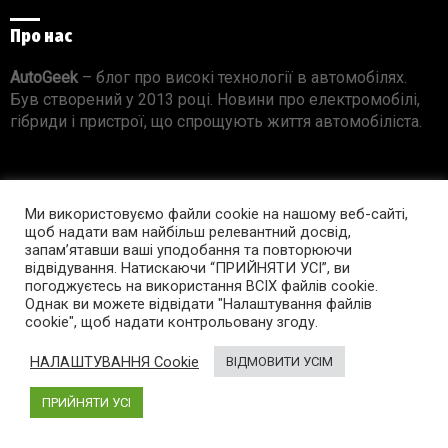
Про нас
AutoGeek
– блог про високі технології в автомобілях.
Був створений у 2013 році. Новини про електромобілі,
гібриди і пристрої, що спрощують життя автомобіліста.
Інфо
Ми використовуємо файли cookie на нашому веб-сайті,
щоб надати вам найбільш релевантний досвід,
Про проект
запам’ятавши ваші уподобання та повторюючи
Реклама на сайті
відвідування. Натискаючи “ПРИЙНЯТИ УСІ”, ви
Правила використання матеріалів
погоджуєтесь на використання ВСІХ файлів cookie.
Однак ви можете відвідати "Налаштування файлів
cookie", щоб надати контрольовану згоду.
Підпишись на AutoGeek!
НАЛАШТУВАННЯ Cookie
ВІДМОВИТИ УСІМ
facebook
twitter
instagram
youtube
tumblr
linkedin
ПРИЙНЯТИ УСІ