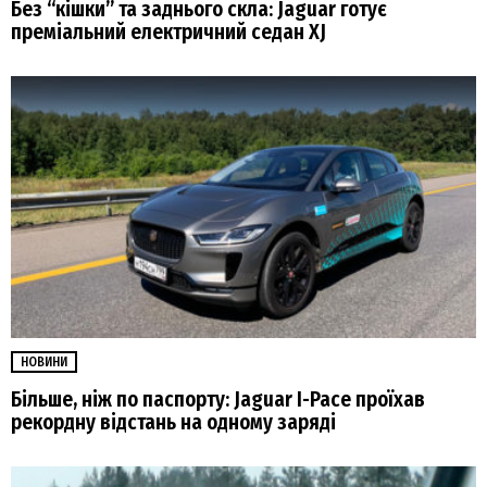
Без “кішки” та заднього скла: Jaguar готує
преміальний електричний седан XJ
НОВИНИ
Більше, ніж по паспорту: Jaguar I-Pace проїхав
рекордну відстань на одному заряді