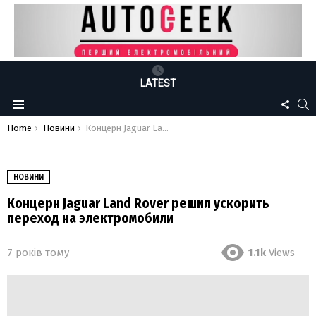
LATEST
FOLLO
S
Menu
US
You are here:
Home
Новини
Концерн Jaguar Land Rover решил ускорить переход на электромобили
НОВИНИ
Концерн Jaguar Land Rover решил ускорить
переход на электромобили
7 років тому
1.1k
Views