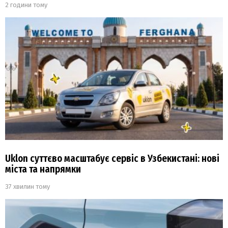
2 години тому
Uklon суттєво масштабує сервіс в Узбекистані: нові
міста та напрямки
37 хвилин тому