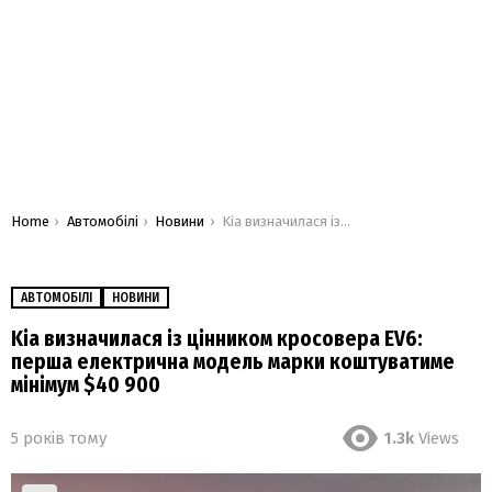
You are here:
Home
Автомобілі
Новини
Kia визначилася із цінником кросовера EV6: перша електрична модель марки коштуватиме мінімум $40 900
АВТОМОБІЛІ
НОВИНИ
Kia визначилася із цінником кросовера EV6:
перша електрична модель марки коштуватиме
мінімум $40 900
5 років тому
1.3k
Views