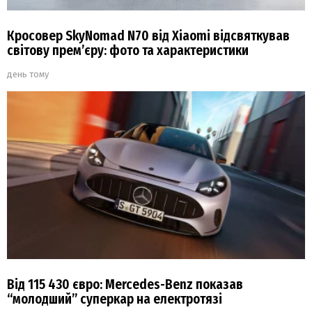
Кросовер SkyNomad N70 від Xiaomi відсвяткував
світову прем’єру: фото та характеристики
день тому
Від 115 430 євро: Mercedes-Benz показав
“молодший” суперкар на електротязі