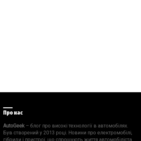
Про нас
AutoGeek
– блог про високі технології в автомобілях.
Був створений у 2013 році. Новини про електромобілі,
гібриди і пристрої, що спрощують життя автомобіліста.