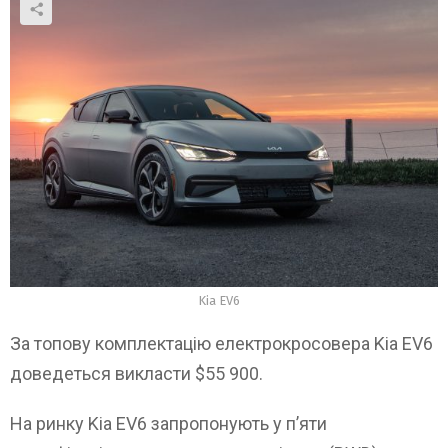
Kia EV6
За топову комплектацію електрокросовера Kia EV6
доведеться викласти $55 900.
На ринку Kia EV6 запропонують у п’яти