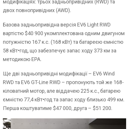
модифікаціях: трьох задньопривідних (RWD) та
двох повнопривідних (AWD).
Базова задньопривідна версія EV6 Light RWD
вартістю $40 900 укомплектована одним двигуном
потужністю 167 к.с. (168 кВт) та батареєю ємністю
58 кВт•год, що забезпечує запас ходу 373 км за
методикою EPA.
Ще дві задньопривідні модифікації – EV6 Wind
RWD та EV6 GT-Line RWD – пропонують той же 168-
кіловатний мотор, але віддачею 225 к.с., батарею
ємністю 77,4 кВт•год та запас ходу близько 499 км.
Перша коштуватиме $47 000, друга – $51 200.