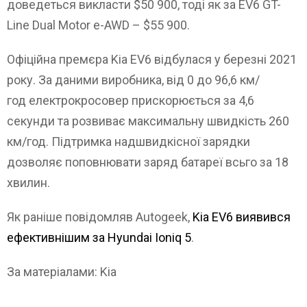
доведеться викласти $50 900, тоді як за EV6 GT-
Line Dual Motor e-AWD – $55 900.
Офіційна премєра Kia EV6 відбулася у березні 2021
року. За даними виробника, від 0 до 96,6 км/
год електрокросовер прискорюється за 4,6
секунди та розвиває максимальну швидкість 260
км/год. Підтримка надшвидкісної зарядки
дозволяє поповнювати заряд батареї всьго за 18
хвилин.
Як раніше повідомляв Autogeek,
Kia EV6 виявився
ефективнішим за Hyundai Ioniq 5
.
За матеріалами: Kia