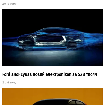
день тому
Ford анонсував новий електропікап за $28 тисяч
2 дні тому