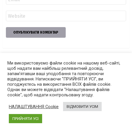
*
Сайт
Ми використовуємо файли cookie на нашому веб-сайті,
щоб надати вам найбільш релевантний досвід,
запам’ятавши ваші уподобання та повторюючи
відвідування. Натискаючи “ПРИЙНЯТИ УСІ”, ви
погоджуєтесь на використання ВСІХ файлів cookie.
Однак ви можете відвідати "Налаштування файлів
cookie", щоб надати контрольовану згоду.
НАЛАШТУВАННЯ Cookie
ВІДМОВИТИ УСІМ
ПРИЙНЯТИ УСІ