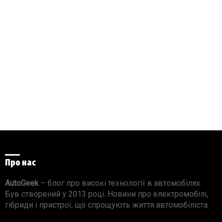
Про нас
AutoGeek
– блог про високі технології в автомобілях.
Був створений у 2013 році. Новини про електромобілі,
гібриди і пристрої, що спрощують життя автомобіліста.