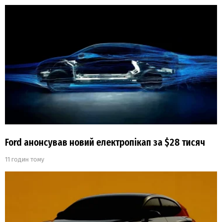
Ford анонсував новий електропікап за $28 тисяч
11 годин тому