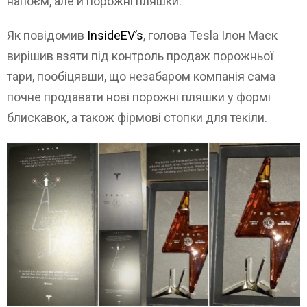
напоєм, але й порожні пляшки.
Як повідомив
InsideEV’s
, голова Tesla Ілон Маск
вирішив взяти під контроль продаж порожньої
тари, пообіцявши, що незабаром компанія сама
почне продавати нові порожні пляшки у формі
блискавок, а також фірмові стопки для текіли.