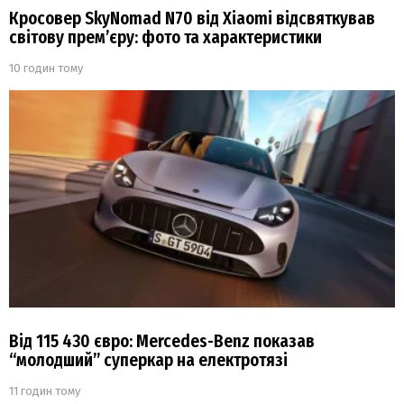
Кросовер SkyNomad N70 від Xiaomi відсвяткував
світову прем’єру: фото та характеристики
10 годин тому
Від 115 430 євро: Mercedes-Benz показав
“молодший” суперкар на електротязі
11 годин тому