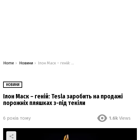
You are here:
Home
Новини
Ілон Маск – геній: Tesla заробить на продажі порожніх пляшках з-під текіли
НОВИНИ
Ілон Маск – геній: Tesla заробить на продажі
порожніх пляшках з-під текіли
6 років тому
1.6k
Views