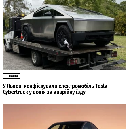
НОВИНИ
У Львові конфіскували електромобіль Tesla
Cybertruck у водія за аварійну їзду