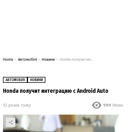
You are here:
Home
Автомобілі
Новини
Honda получит интеграцию с Android Auto
АВТОМОБІЛІ
НОВИНИ
Honda получит интеграцию с Android Auto
12 років тому
999
Views