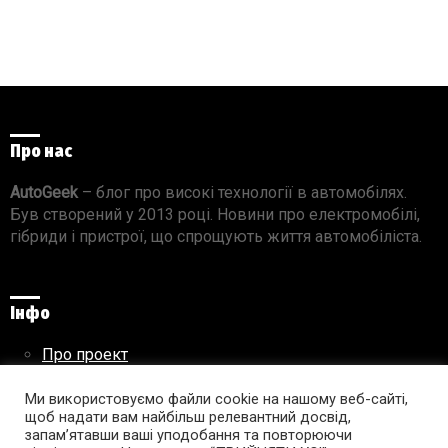
Про нас
AutoGeek
– блог про високі технології в автомобілях.
Був створений у 2013 році. Новини про електромобілі,
гібриди і пристрої, що спрощують життя автомобіліста.
Інфо
Про проект
Реклама на сайті
Правила використання матеріалів
Ми використовуємо файли cookie на нашому веб-сайті,
щоб надати вам найбільш релевантний досвід,
запам’ятавши ваші уподобання та повторюючи