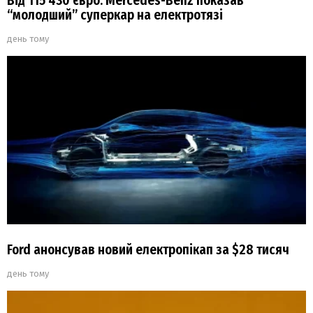
Від 115 430 євро: Mercedes-Benz показав
“молодший” суперкар на електротязі
день тому
Ford анонсував новий електропікап за $28 тисяч
день тому