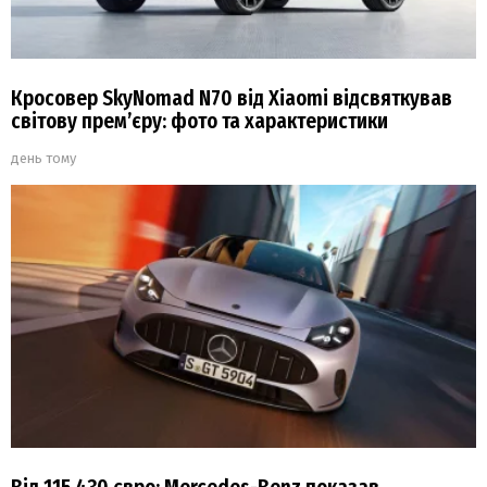
Кросовер SkyNomad N70 від Xiaomi відсвяткував
світову прем’єру: фото та характеристики
день тому