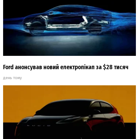
Ford анонсував новий електропікап за $28 тисяч
день тому