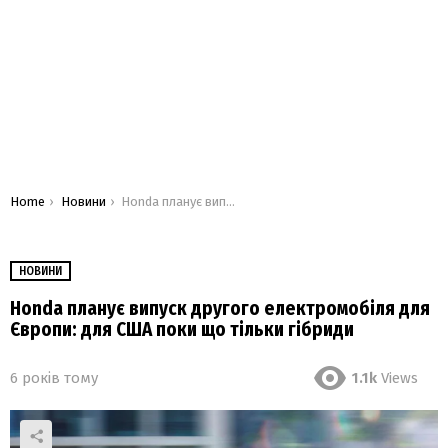
You are here:
Home
Новини
Honda планує випуск другого електромобіля для Європи: для США поки що тільки гібриди
НОВИНИ
Honda планує випуск другого електромобіля для
Європи: для США поки що тільки гібриди
6 років тому
1.1k
Views