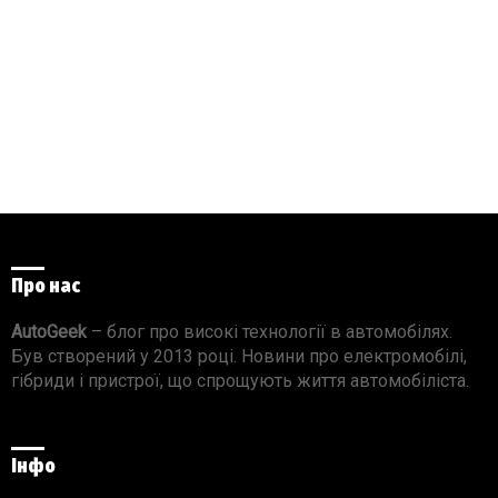
Про нас
AutoGeek
– блог про високі технології в автомобілях.
Був створений у 2013 році. Новини про електромобілі,
гібриди і пристрої, що спрощують життя автомобіліста.
Інфо