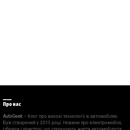
Про нас
AutoGeek
– блог про високі технології в автомобілях.
Був створений у 2013 році. Новини про електромобілі,
гібриди і пристрої, що спрощують життя автомобіліста.