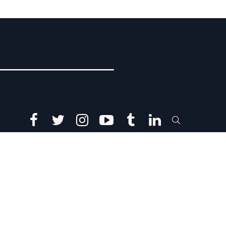
facebook
twitter
instagram
youtube
tumblr
linkedin
SEARCH