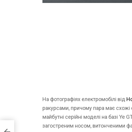
На фотографіях електромобілі від
H
ракурсами, причому пара має схожі 
майбутні серійні моделі на базі Ye G
загостреним носом, витонченими ф
ий