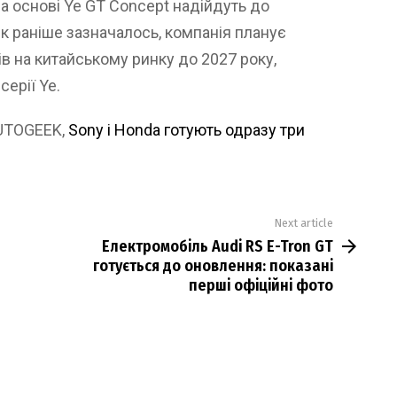
на основі Ye GT Concept надійдуть до
 Як раніше зазначалось, компанія планує
в на китайському ринку до 2027 року,
серії Ye.
AUTOGEEK,
Sony і Honda готують одразу три
Next article
Електромобіль Audi RS E-Tron GT
готується до оновлення: показані
перші офіційні фото