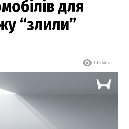
мобілів для
жу “злили”
1.1k
Views