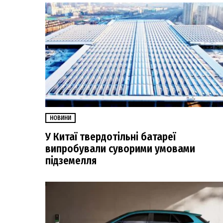
НОВИНИ
У Китаї твердотільні батареї
випробували суворими умовами
підземелля