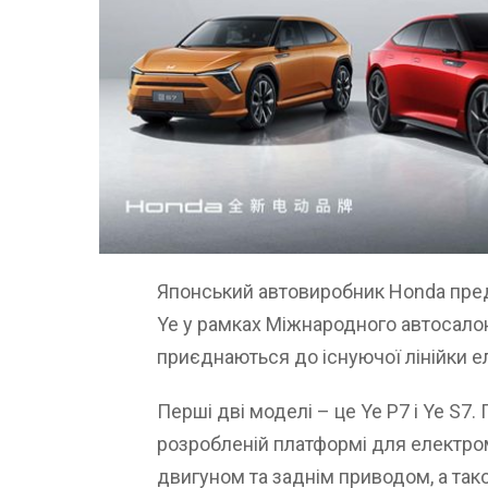
Японський автовиробник Honda пред
Ye у рамках Міжнародного автосалону
приєднаються до існуючої лінійки ел
Перші дві моделі – це Ye P7 і Ye S7
розробленій платформі для електром
двигуном та заднім приводом, а так