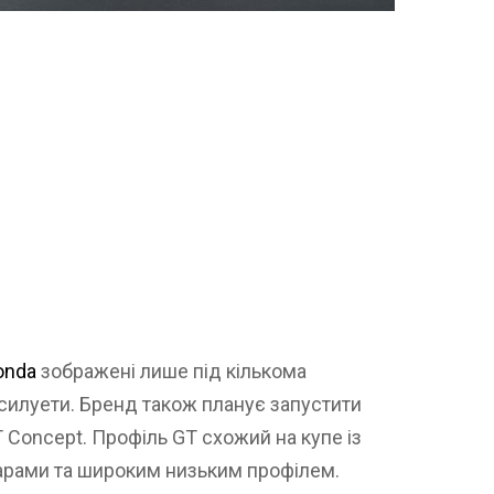
onda
зображені лише під кількома
силуети. Бренд також планує запустити
T Concept. Профіль GT схожий на купе із
арами та широким низьким профілем.