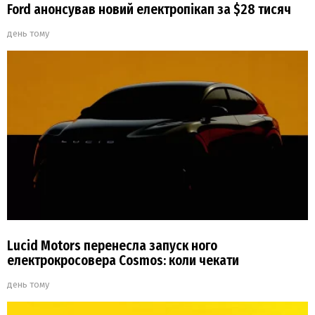
Ford анонсував новий електропікап за $28 тисяч
день тому
Lucid Motors перенесла запуск ного
електрокросовера Cosmos: коли чекати
день тому