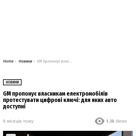
You are here:
Home
Новини
GM пропонує власникам електромобілів протестувати цифрові ключі: для яких авто доступні
НОВИНИ
GM пропонує власникам електромобілів
протестувати цифрові ключі: для яких авто
доступні
8 місяців тому
1.3k
Views