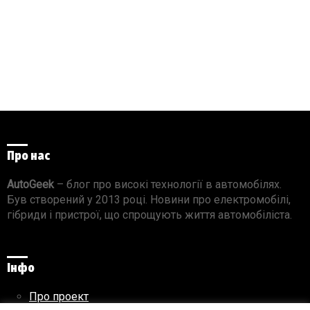
Про нас
AutoGeek
– блог про високі технології в автомобілях.
Був створений у 2013 році. Новини про електромобілі,
гібриди і пристрої, що спрощують життя автомобіліста.
Інфо
Про проект