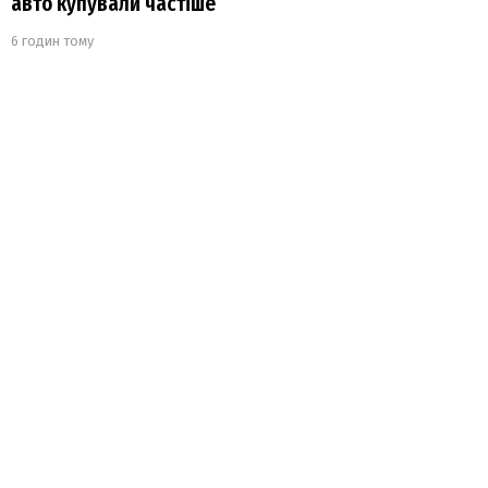
авто купували частіше
6 годин тому