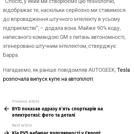
“Спосіб, у який ми створюємо цю технологію,
відображає те, наскільки серйозно ми ставимося
до впровадження штучного інтелекту в усьому
підприємстві”, – додала вона. Майже 90% коду,
написаного командою GM з питань автономності,
згенеровано штучним інтелектом, стверджує
Барра.
Нагадаємо, як раніше повідомляв AUTOGEEK,
Tesla
розпочала випуск купе на автопілоті
.
Previous article
See
BYD показав одразу п’ять спорткарів на
more
електротязі: фото та деталі
Next article
Kia PV5 набирає популярності у Європі: