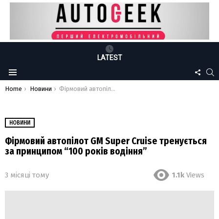
LATEST
FOLLO
S
Menu
US
You are here:
Home
Новини
Фірмовий автопілот GM Super Cruise тренується за принципом “100 років водіння”
НОВИНИ
Фірмовий автопілот GM Super Cruise тренується
за принципом “100 років водіння”
3 місяці тому
1.1k
Views