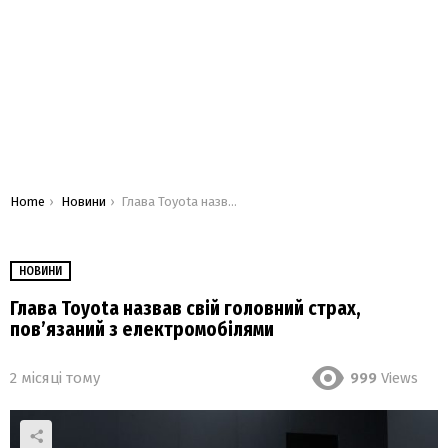
You are here:
Home
Новини
Глава Toyota назвав свій головний страх, пов’язаний з електромобілями
НОВИНИ
Глава Toyota назвав свій головний страх,
пов’язаний з електромобілями
2 місяці тому
999
Views