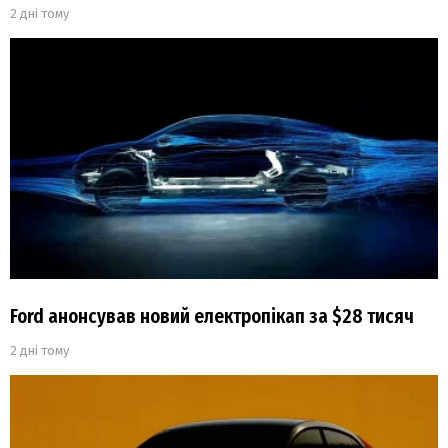
2 дні тому
Ford анонсував новий електропікап за $28 тисяч
2 дні тому