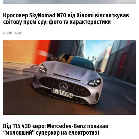
Кросовер SkyNomad N70 від Xiaomi відсвяткував
світову прем’єру: фото та характеристики
день тому
Від 115 430 євро: Mercedes-Benz показав
“молодший” суперкар на електротязі