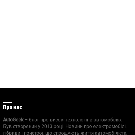
Про нас
AutoGeek
– блог про високі технології в автомобілях.
Був створений у 2013 році. Новини про електромобілі,
гібриди і пристрої, що спрощують життя автомобіліста.