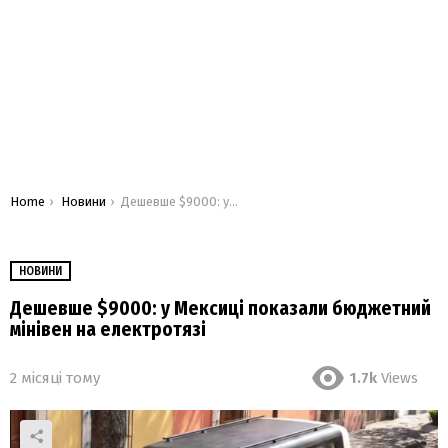
You are here:
Home
Новини
Дешевше $9000: у Мексиці показали бюджетний мінівен на електротязі
НОВИНИ
Дешевше $9000: у Мексиці показали бюджетний
мінівен на електротязі
2 місяці тому
1.7k
Views