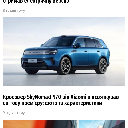
отримав електричну версію
8 годин тому
Кросовер SkyNomad N70 від Xiaomi відсвяткував
світову прем’єру: фото та характеристики
9 годин тому