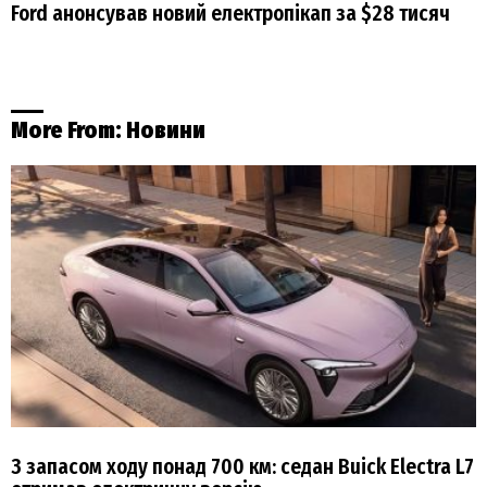
Ford анонсував новий електропікап за $28 тисяч
More From:
Новини
З запасом ходу понад 700 км: седан Buick Electra L7