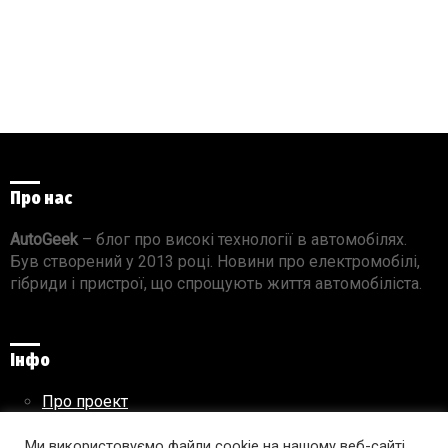
Про нас
AutoGeek
– блог про високі технології в автомобілях.
Був створений у 2013 році. Новини про електромобілі,
гібриди і пристрої, що спрощують життя автомобіліста.
Інфо
Про проект
Реклама на сайті
Правила використання матеріалів
Ми використовуємо файли cookie на нашому веб-сайті,