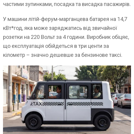
частими зупинками, посадка та висадка пасажирів.
У машини літій-ферум-марганцева батарея на 14,7
кВт*год, яка може заряджатись від звичайної
розетки на 220 Вольт за 4 години. Виробник обіцяє,
що експлуатація обійдеться в три центи за
кілометр – значно дешевше за бензинове таксі.