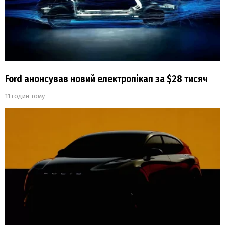
Ford анонсував новий електропікап за $28 тисяч
11 годин тому