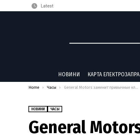
Latest
НОВИНИ
КАРТА ЕЛЕКТРОЗАПР
You are here:
Home
Часы
General Motors заменит привычные ключи для авто часами Apple Watch
НОВИНИ
ЧАСЫ
General Motor