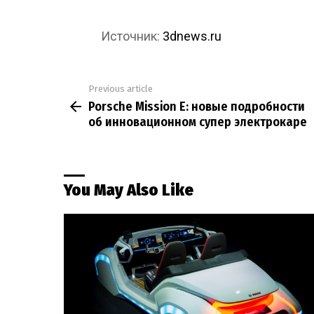
Источник:
3dnews.ru
Previous article
See
Porsche Mission E: новые подробности
more
об инновационном супер электрокаре
You May Also Like