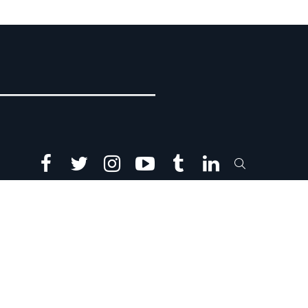
facebook
twitter
instagram
youtube
tumblr
linkedin
SEARCH