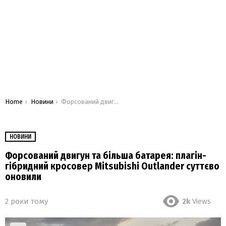
You are here:
Home
Новини
Форсований двигун та більша батарея: плагін-гібридний кросовер Mitsubishi Outlander суттєво оновили
НОВИНИ
Форсований двигун та більша батарея: плагін-
гібридний кросовер Mitsubishi Outlander суттєво
оновили
2 роки тому
2k
Views