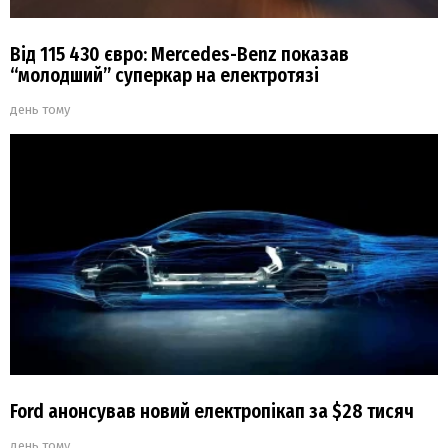
Від 115 430 євро: Mercedes-Benz показав
“молодший” суперкар на електротязі
день тому
Ford анонсував новий електропікап за $28 тисяч
день тому