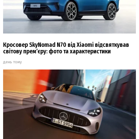
Кросовер SkyNomad N70 від Xiaomi відсвяткував
світову прем’єру: фото та характеристики
день тому