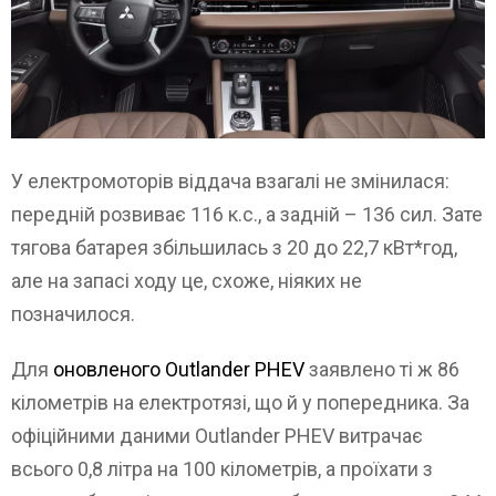
У електромоторів віддача взагалі не змінилася:
передній розвиває 116 к.с., а задній – 136 сил. Зате
тягова батарея збільшилась з 20 до 22,7 кВт*год,
але на запасі ходу це, схоже, ніяких не
позначилося.
Для
оновленого Outlander PHEV
заявлено ті ж 86
кілометрів на електротязі, що й у попередника. За
офіційними даними Outlander PHEV витрачає
всього 0,8 літра на 100 кілометрів, а проїхати з