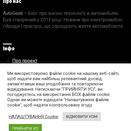
Про нас
AutoGeek
– блог про високі технології в автомобілях.
Був створений у 2013 році. Новини про електромобілі,
гібриди і пристрої, що спрощують життя автомобіліста.
Інфо
Про проект
Реклама на сайті
Ми використовуємо файли cookie на нашому веб-сайті,
Правила використання матеріалів
щоб надати вам найбільш релевантний досвід,
запам’ятавши ваші уподобання та повторюючи
відвідування. Натискаючи “ПРИЙНЯТИ УСІ”, ви
погоджуєтесь на використання ВСІХ файлів cookie.
Підпишись на AutoGeek!
Однак ви можете відвідати "Налаштування файлів
cookie", щоб надати контрольовану згоду.
facebook
twitter
instagram
youtube
tumblr
linkedin
НАЛАШТУВАННЯ Cookie
ВІДМОВИТИ УСІМ
ПРИЙНЯТИ УСІ