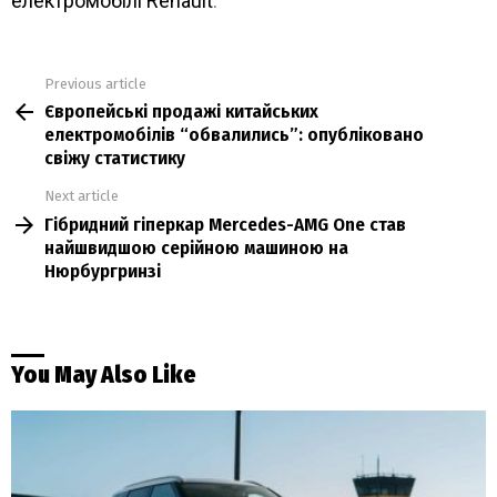
електромобілі Renault
.
Previous article
See
Європейські продажі китайських
more
електромобілів “обвалились”: опубліковано
свіжу статистику
Next article
Гібридний гіперкар Mercedes-AMG One став
найшвидшою серійною машиною на
Нюрбургринзі
You May Also Like