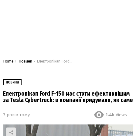
You are here:
Home
Новини
Електропікап Ford F-150 має стати ефективнішим за Tesla Cybertruck: в компанії придумали, як саме
НОВИНИ
Електропікап Ford F-150 має стати ефективнішим
за Tesla Cybertruck: в компанії придумали, як саме
7 років тому
1.4k
Views