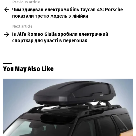
Previous article
See
Чим здивував електромобіль Taycan 4S: Porsche
more
показали третю модель з лінійки
Next article
Із Alfa Romeo Giulia зробили електричний
спорткар для участі в перегонах
You May Also Like