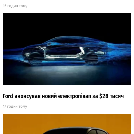
16 годин тому
Ford анонсував новий електропікап за $28 тисяч
17 годин тому