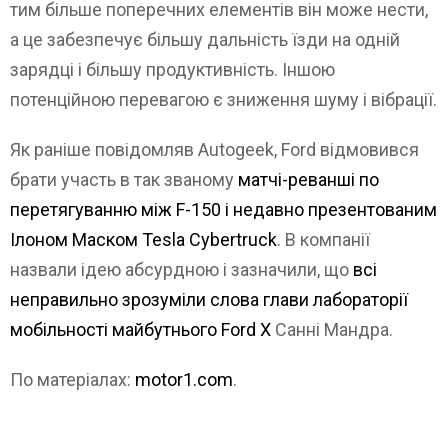
тим більше поперечних елементів він може нести,
а це забезпечує більшу дальність їзди на одній
зарядці і більшу продуктивність. Іншою
потенційною перевагою є зниження шуму і вібрації.
Як раніше повідомляв Autogeek, Ford відмовився
брати участь в так званому
матчі-реванші по
перетягуванню між F-150 і недавно презентованим
Ілоном Маском Tesla Cybertruck
. В компанії
назвали ідею абсурдною і зазначили, що
всі
неправильно зрозуміли слова глави лабораторії
мобільності майбутнього Ford X
Санні Мандра.
По матеріалах:
motor1.com
.