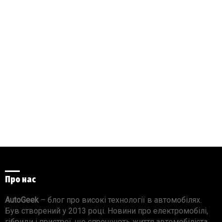
Про нас
AutoGeek
– блог про високі технології в автомобілях.
Був створений у 2013 році. Новини про електромобілі,
гібриди і пристрої, що спрощують життя автомобіліста.