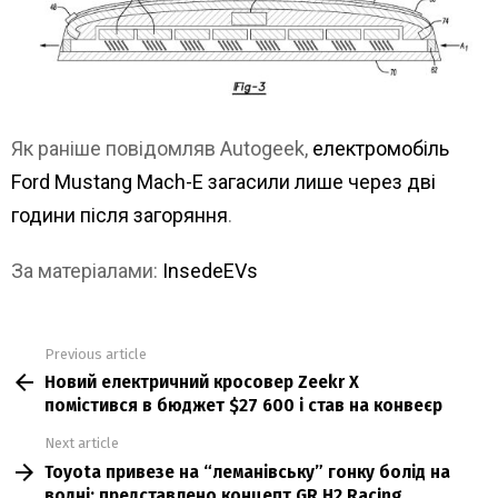
Як раніше повідомляв Autogeek,
електромобіль
Ford Mustang Mach-E загасили лише через дві
години після загоряння
.
За матеріалами:
InsedeEVs
Previous article
See
Новий електричний кросовер Zeekr X
more
помістився в бюджет $27 600 і став на конвеєр
Next article
Toyota привезе на “леманівську” гонку болід на
водні: представлено концепт GR H2 Racing