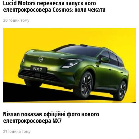
Lucid Motors перенесла запуск ного
електрокросовера Cosmos: коли чекати
20 годин тому
Nissan показав офіційні фото нового
електрокросовера NX7
21 година тому