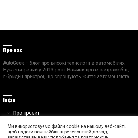
Про нас
AutoGeek
– блог про високі технології в автомобілях.
Був створений у 2013 році. Новини про електромобілі,
гібриди і пристрої, що спрощують життя автомобіліста.
Інфо
Про проект
Реклама на сайті
Ми використовуємо файли cookie на нашому веб-сайті,
Правила використання матеріалів
щоб надати вам найбільш релевантний досвід,
запам’ятавши ваші уподобання та повторюючи