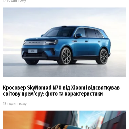
17 годин тому
Кросовер SkyNomad N70 від Xiaomi відсвяткував
світову прем’єру: фото та характеристики
18 годин тому