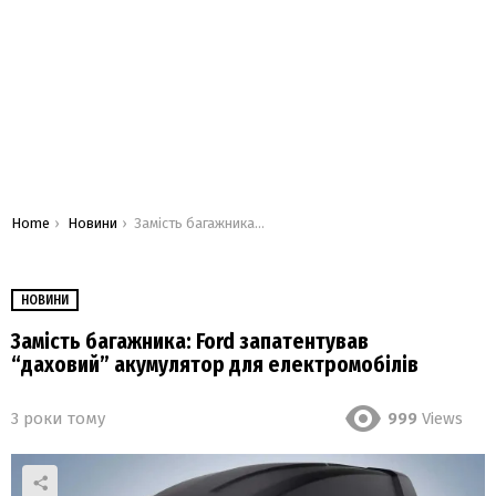
You are here:
Home
Новини
Замість багажника: Ford запатентував “даховий” акумулятор для електромобілів
НОВИНИ
Замість багажника: Ford запатентував
“даховий” акумулятор для електромобілів
3 роки тому
999
Views