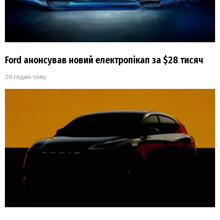
Ford анонсував новий електропікап за $28 тисяч
20 годин тому