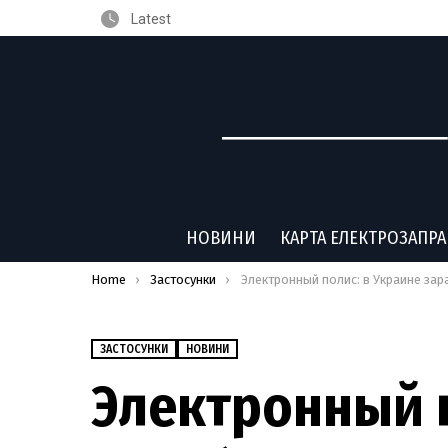
Latest
НОВИНИ
КАРТА ЕЛЕКТРОЗАПР
You are here:
Home
Застосунки
Электронный полис: в Украине заработало первое мобильное приложение для оформле
ЗАСТОСУНКИ
НОВИНИ
Электронный п