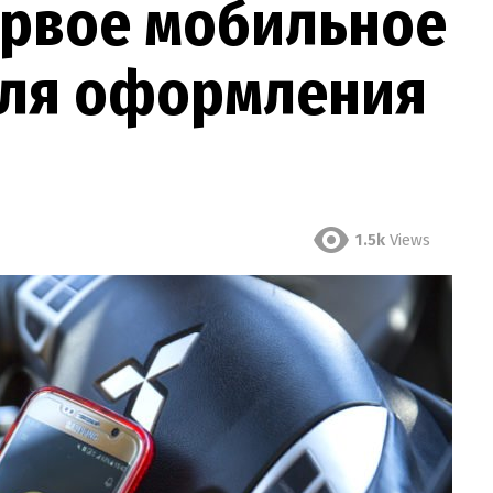
ервое мобильное
для оформления
1.5k
Views