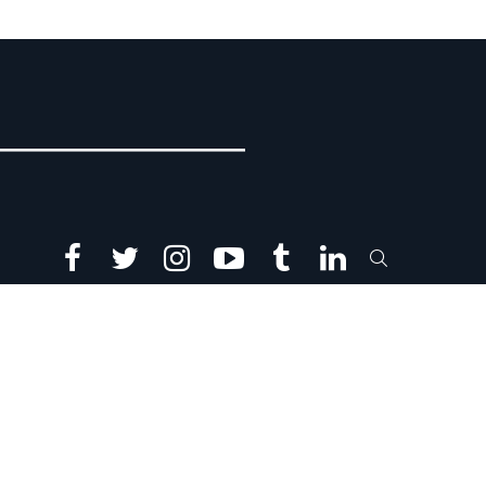
facebook
twitter
instagram
youtube
tumblr
linkedin
SEARCH