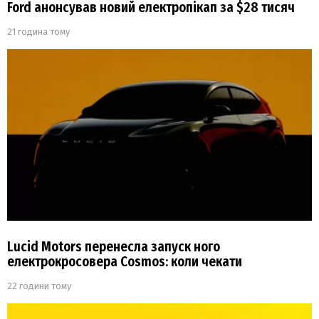
Ford анонсував новий електропікап за $28 тисяч
21 година тому
Lucid Motors перенесла запуск ного
електрокросовера Cosmos: коли чекати
22 години тому