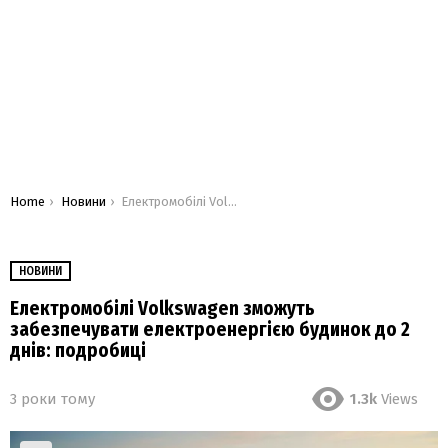
You are here:
Home
Новини
Електромобілі Volkswagen зможуть забезпечувати електроенергією будинок до 2 днів: подробиці
НОВИНИ
Електромобілі Volkswagen зможуть
забезпечувати електроенергією будинок до 2
днів: подробиці
3 роки тому
1.3k
Views