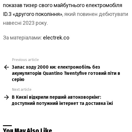
показав тизер свого майбутнього електромобіля
ID.3 «другого покоління»
, який повинен дебютувати
навесні 2023 року.
За матеріалами:
electrek.co
Previous article
See
Запас ходу 2000 км: електромобіль без
more
акумуляторів Quantino Twentyfive готовий піти в
серію
Next article
В Києві відкрили перший автоковоркінг:
доступний потужний інтернет та доставка їжі
You May Also Like