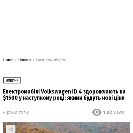
You are here:
Home
Новини
Електромобілі Volkswagen ID.4 здорожчають на $1500 у наступному році: якими будуть нові ціни
НОВИНИ
Електромобілі Volkswagen ID.4 здорожчають на
$1500 у наступному році: якими будуть нові ціни
4 роки тому
1.8k
Views