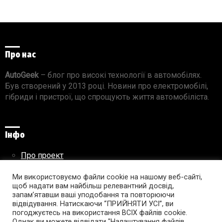
Про нас
AutoGeek
– блог про високі технології в автомобілях.
Був створений у 2013 році. Новини про електромобілі,
гібриди і пристрої, що спрощують життя автомобіліста.
Інфо
Про проект
Реклама на сайті
Ми використовуємо файли cookie на нашому веб-сайті,
Правила використання матеріалів
щоб надати вам найбільш релевантний досвід,
запам’ятавши ваші уподобання та повторюючи
відвідування. Натискаючи “ПРИЙНЯТИ УСІ”, ви
погоджуєтесь на використання ВСІХ файлів cookie.
Підпишись на AutoGeek!
Однак ви можете відвідати "Налаштування файлів