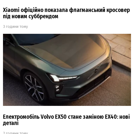
Xiaomi офіційно показала флагманський кросовер
під новим суббрендом
3 години тому
Електромобіль Volvo EX50 стане заміною EX40: нові
деталі
2 години тому