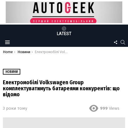
LATEST
FOLLO
S
Menu
US
You are here:
Home
Новини
Електромобілі Volkswagen Group комплектуватимуть батареями конкурентів: що відомо
НОВИНИ
Електромобілі Volkswagen Group
комплектуватимуть батареями конкурентів: що
відомо
3 роки тому
999
Views