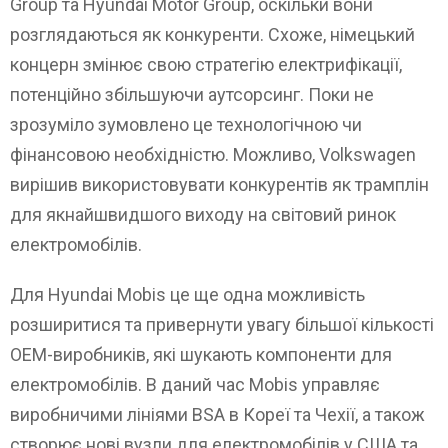
Group та Hyundai Motor Group, оскільки вони
розглядаються як конкуренти. Схоже, німецький
концерн змінює свою стратегію електрифікації,
потенційно збільшуючи аутсорсинг. Поки не
зрозуміло зумовлено це технологічною чи
фінансовою необхідністю. Можливо, Volkswagen
вирішив використовувати конкурентів як трамплін
для якнайшвидшого виходу на світовий ринок
електромобілів.
Для Hyundai Mobis це ще одна можливість
розширитися та привернути увагу більшої кількості
OEM-виробників, які шукають компоненти для
електромобілів. В даний час Mobis управляє
виробничими лініями BSA в Кореї та Чехії, а також
створює нові вузли для електромобілів у США та