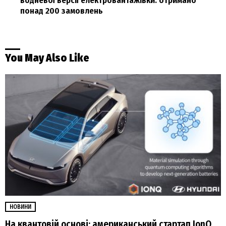
водневої версії електровантажівки: отримано
понад 200 замовлень
You May Also Like
НОВИНИ
На квантовій основі: американський стартап IonQ