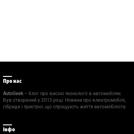
Про нас
AutoGeek
– блог про високі технології в автомобілях.
Був створений у 2013 році. Новини про електромобілі,
гібриди і пристрої, що спрощують життя автомобіліста.
Інфо