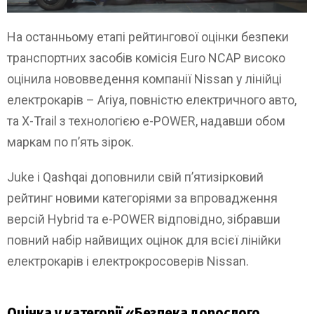
На останньому етапі рейтингової оцінки безпеки
транспортних засобів комісія Euro NCAP високо
оцінила нововведення компанії Nissan у лінійці
електрокарів – Ariya, повністю електричного авто,
та X-Trail з технологією e-POWER, надавши обом
маркам по п’ять зірок.
Juke і Qashqai доповнили свій п’ятизірковий
рейтинг новими категоріями за впровадження
версій Hybrid та e-POWER відповідно, зібравши
повний набір найвищих оцінок для всієї лінійки
електрокарів і електрокросоверів Nissan.
Оцінка у категорії «Безпека дорослого