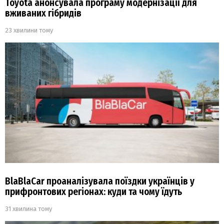
Toyota анонсувала програму модернізації для
вживаних гібридів
23 хвилини тому
BlaBlaCar проаналізувала поїздки українців у
прифронтових регіонах: куди та чому їдуть
31 хвилина тому