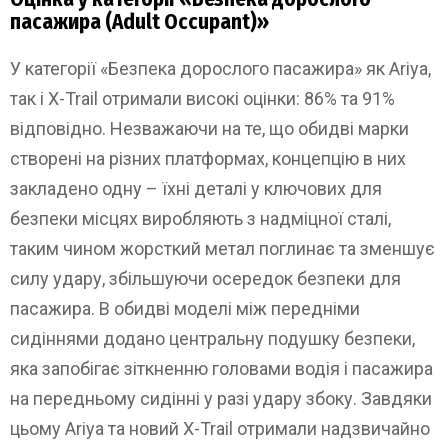
пасажира (Adult Occupant)»
У категорії «Безпека дорослого пасажира» як Ariya,
так і X-Trail отримали високі оцінки: 86% та 91%
відповідно. Незважаючи на те, що обидві марки
створені на різних платформах, концепцію в них
закладено одну – їхні деталі у ключових для
безпеки місцях виробляють з надміцної сталі,
таким чином жорсткий метал поглинає та зменшує
силу удару, збільшуючи осередок безпеки для
пасажира. В обидві моделі між передніми
сидіннями додано центральну подушку безпеки,
яка запобігає зіткненню головами водія і пасажира
на передньому сидінні у разі удару збоку. Завдяки
цьому Ariya та новий X-Trail отримали надзвичайно