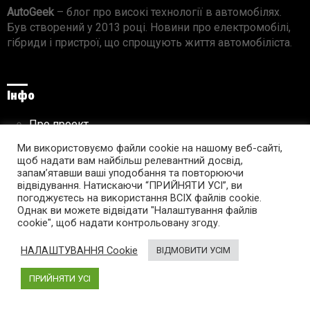
AutoGeek
– блог про високі технології в автомобілях.
Був створений у 2013 році. Новини про електромобілі,
гібриди і пристрої, що спрощують життя автомобіліста.
Інфо
Про проект
Реклама на сайті
Ми використовуємо файли cookie на нашому веб-сайті,
Правила використання матеріалів
щоб надати вам найбільш релевантний досвід,
запам’ятавши ваші уподобання та повторюючи
відвідування. Натискаючи “ПРИЙНЯТИ УСІ”, ви
погоджуєтесь на використання ВСІХ файлів cookie.
Підпишись на AutoGeek!
Однак ви можете відвідати "Налаштування файлів
cookie", щоб надати контрольовану згоду.
facebook
twitter
instagram
youtube
tumblr
linkedin
НАЛАШТУВАННЯ Cookie
ВІДМОВИТИ УСІМ
ПРИЙНЯТИ УСІ