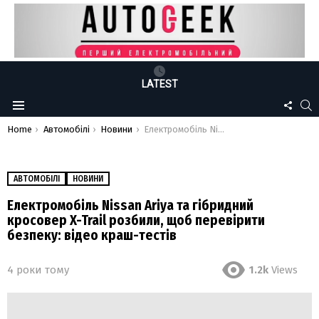
LATEST
FOLLO
S
Menu
US
You are here:
Home
Автомобілі
Новини
Електромобіль Nissan Ariya та гібридний кросовер X-Trail розбили, щоб перевірити безпеку: відео краш-тестів
АВТОМОБІЛІ
НОВИНИ
Електромобіль Nissan Ariya та гібридний
кросовер X-Trail розбили, щоб перевірити
безпеку: відео краш-тестів
4 роки тому
1.2k
Views