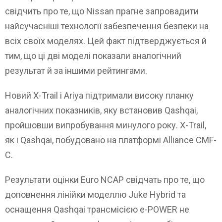
свідчить про те, що Nissan прагне запровадити
найсучасніші технології забезпечення безпеки на
всіх своїх моделях. Цей факт підтверджується й
тим, що ці дві моделі показали аналогічний
результат й за іншими рейтингами.
Новий X-Trail і Ariya підтримали високу планку
аналогічних показників, яку встановив Qashqai,
пройшовши випробування минулого року. X-Trail,
як і Qashqai, побудовано на платформі Alliance CMF-
C.
Результати оцінки Euro NCAP свідчать про те, що
доповнення лінійки моделлю Juke Hybrid та
оснащення Qashqai трансмісією e-POWER не