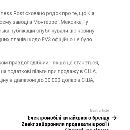
siness Post сховано рядок про те, що Kia
єму заводі в Монтерреї, Мексика, “у
ілька публікацій опублікували цю новину
дних планів щодо EV3 офіційно не було
ком правдоподібний, і якщо це станеться,
 на податкові пільги при продажу в США,
іну в діапазоні до 30 000 доларів США,
Next article
Електромобілі китайського бренду
Zeekr заборонили продавати в росії і