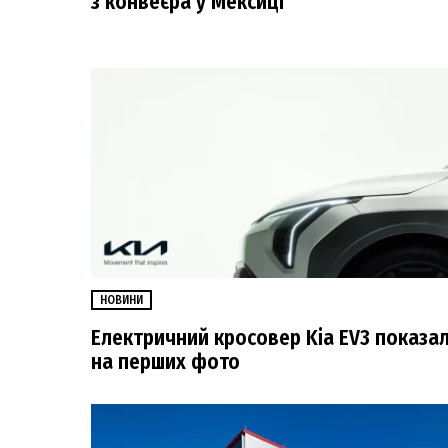
з конвеєра у Мексиці
НОВИНИ
Електричний кросовер Kia EV3 показа
на перших фото