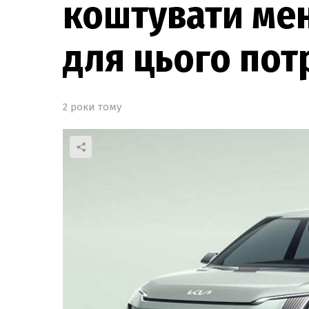
коштувати мен
для цього пот
2 роки тому