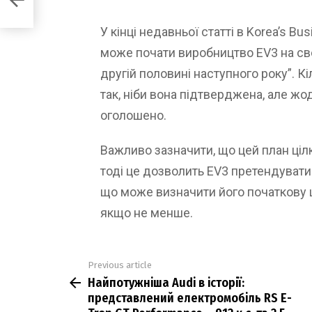
и до
У кінці недавньої статті в Korea’s Bu
може почати виробництво EV3 на сво
другій половині наступного року”. К
так, ніби вона підтверджена, але жо
оголошено.
Важливо зазначити, що цей план ціл
тоді це дозволить EV3 претендувати
що може визначити його початкову ц
якщо не менше.
Previous article
See
Найпотужніша Audi в історії:
more
представлений електромобіль RS E-