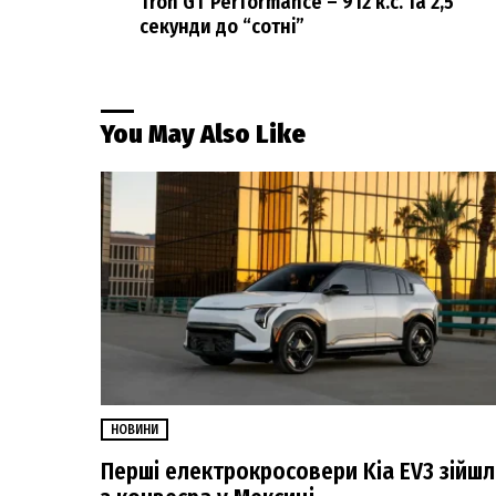
Tron GT Performance – 912 к.с. та 2,5
секунди до “сотні”
You May Also Like
НОВИНИ
Перші електрокросовери Kia EV3 зійш