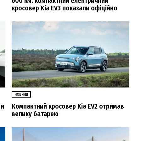
600 км: компактний електричний
кросовер Kia EV3 показали офіційно
НОВИНИ
ли
Компактний кросовер Kia EV2 отримав
велику батарею