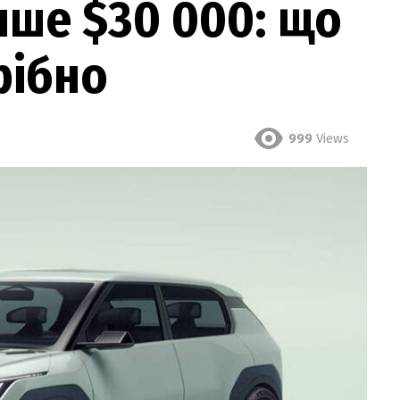
ше $30 000: що
рібно
999
Views