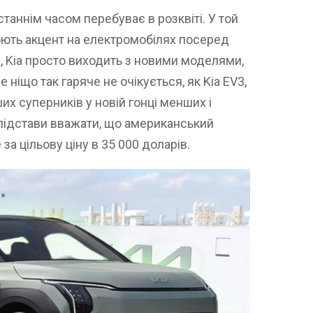
останнім часом перебуває в розквіті. У той
юють акцент на електромобілях посеред
у, Kia просто виходить з новими моделями,
ле ніщо так гаряче не очікується, як Kia EV3,
их суперників у новій гонці менших і
підстави вважати, що американський
за цільову ціну в 35 000 доларів.