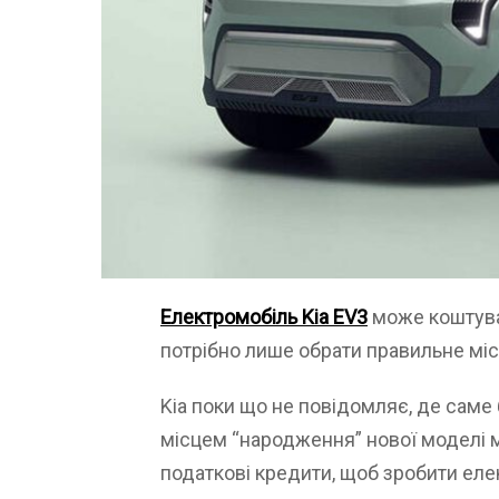
Електромобіль Kia EV3
може коштува
потрібно лише обрати правильне міс
Kia поки що не повідомляє, де саме
місцем “народження” нової моделі 
податкові кредити, щоб зробити ел