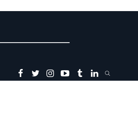
facebook
twitter
instagram
youtube
tumblr
linkedin
SEARCH