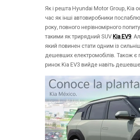
Як і решта Hyundai Motor Group, Kia 
час як інші автовиробники послабл
року, повного нерівномірного попит
такими як трирядний SUV
Kia EV9
. А
який повинен стати одним із сильніш
дешевших електромобілів. Також є 
ринок Kia EV3 вийде навіть дешевше 