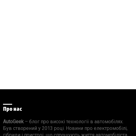
Про нас
AutoGeek
– блог про високі технології в автомобілях.
Був створений у 2013 році. Новини про електромобілі,
гібриди і пристрої, що спрощують життя автомобіліста.