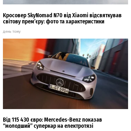
Кросовер SkyNomad N70 від Xiaomi відсвяткував
світову прем’єру: фото та характеристики
день тому
Від 115 430 євро: Mercedes-Benz показав
“молодший” суперкар на електротязі