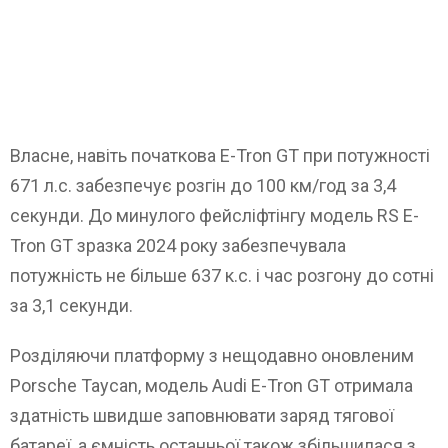
Власне, навіть початкова E-Tron GT при потужності
671 л.с. забезпечує розгін до 100 км/год за 3,4
секунди. До минулого фейсліфтінгу модель RS E-
Tron GT зразка 2024 року забезпечувала
потужність не більше 637 к.с. і час розгону до сотні
за 3,1 секунди.
Розділяючи платформу з нещодавно оновленим
Porsche Taycan, модель Audi E-Tron GT отримала
здатність швидше заповнювати заряд тягової
батареї, а ємність останньої також збільшилася з