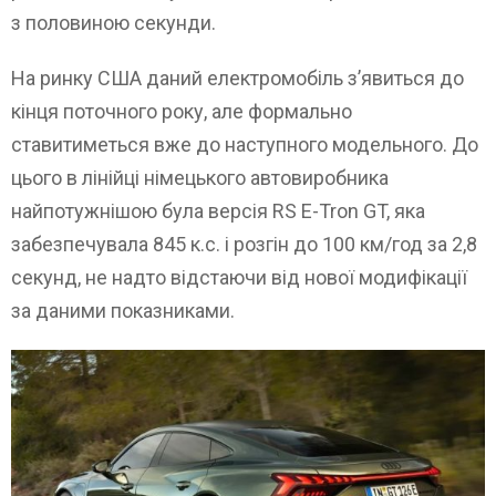
з половиною секунди.
На ринку США даний електромобіль з’явиться до
кінця поточного року, але формально
ставитиметься вже до наступного модельного. До
цього в лінійці німецького автовиробника
найпотужнішою була версія RS E-Tron GT, яка
забезпечувала 845 к.с. і розгін до 100 км/год за 2,8
секунд, не надто відстаючи від нової модифікації
за даними показниками.