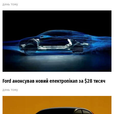
день тому
Ford анонсував новий електропікап за $28 тисяч
день тому