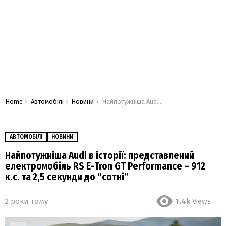
You are here:
Home
Автомобілі
Новини
Найпотужніша Audi в історії: представлений електромобіль RS E-Tron GT Performance – 912 к.с. та 2,5 секунди до “сотні”
АВТОМОБІЛІ
НОВИНИ
Найпотужніша Audi в історії: представлений
електромобіль RS E-Tron GT Performance – 912
к.с. та 2,5 секунди до “сотні”
2 роки тому
1.4k
Views