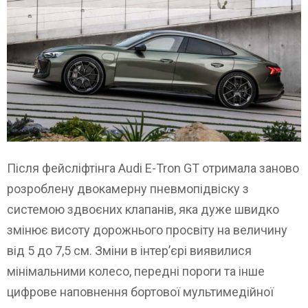
Після фейсліфтінга Audi E-Tron GT отримала заново
розроблену двокамерну пневмопідвіску з
системою здвоєних клапанів, яка дуже швидко
змінює висоту дорожнього просвіту на величину
від 5 до 7,5 см. Зміни в інтер’єрі виявилися
мінімальними колесо, передні пороги та інше
цифрове наповнення бортової мультимедійної