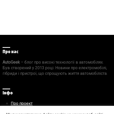
Про нас
AutoGeek
– блог про високі технології в автомобілях.
Був створений у 2013 році. Новини про електромобілі,
гібриди і пристрої, що спрощують життя автомобіліста.
Інфо
Про проект
Реклама на сайті