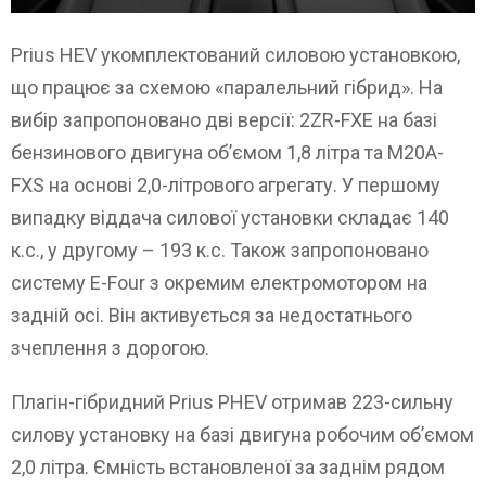
Prius HEV укомплектований силовою установкою,
що працює за схемою «паралельний гібрид». На
вибір запропоновано дві версії: 2ZR-FXE на базі
бензинового двигуна об’ємом 1,8 літра та M20A-
FXS на основі 2,0-літрового агрегату. У першому
випадку віддача силової установки складає 140
к.с., у другому – 193 к.с. Також запропоновано
систему E-Four з окремим електромотором на
задній осі. Він активується за недостатнього
зчеплення з дорогою.
Плагін-гібридний Prius PHEV отримав 223-сильну
силову установку на базі двигуна робочим об’ємом
2,0 літра. Ємність встановленої за заднім рядом