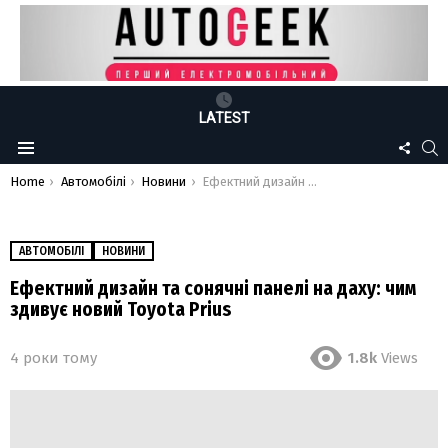
LATEST
FOLLO
S
Menu
US
You are here:
Home
Автомобілі
Новини
Ефектний дизайн та сонячні панелі на даху: чим здивує новий Toyota Prius
АВТОМОБІЛІ
НОВИНИ
Ефектний дизайн та сонячні панелі на даху: чим
здивує новий Toyota Prius
4 роки тому
1.8k
Views