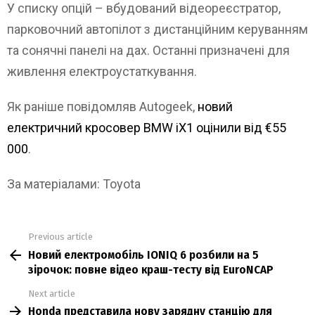
У списку опцій – вбудований відеореєстратор,
парковочний автопілот з дистанційним керуванням
та сонячні панелі на дах. Останні призначені для
живлення електроустаткування.
Як раніше повідомляв Autogeek,
новий
електричний кросовер BMW iX1 оцінили від €55
000
.
За матеріалами: Toyota
Previous article
See
Новий електромобіль IONIQ 6 розбили на 5
more
зірочок: повне відео краш-тесту від EuroNCAP
Next article
Honda представила нову зарядну станцію для