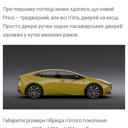
При першому погляді може здатися, що новий
Prius – тридверний, але всі п’ять дверей на місці.
Просто дверні ручки задніх пасажирських дверей
заховані у кутах віконних рамок.
Габаритні розміри гібрида п’ятого покоління