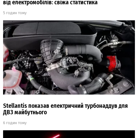
від електромобілів: свіжа статистика
5 годин тому
Stellantis показав електричний турбонаддув для
ДВЗ майбутнього
6 годин тому