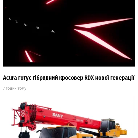
Acura готує гібридний кросовер RDX нової генерації
7 годин тому