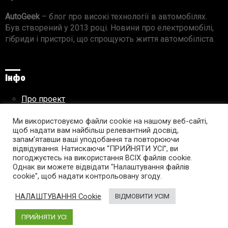
AutoGeek
– блог про високі технології в автомобілях.
Був створений у 2013 році. Новини про електромобілі,
гібриди і пристрої, що спрощують життя автомобіліста.
Інфо
Про проект
Реклама на сайті
Ми використовуємо файли cookie на нашому веб-сайті,
Правила використання матеріалів
щоб надати вам найбільш релевантний досвід,
запам’ятавши ваші уподобання та повторюючи
відвідування. Натискаючи “ПРИЙНЯТИ УСІ”, ви
погоджуєтесь на використання ВСІХ файлів cookie.
Підпишись на AutoGeek!
Однак ви можете відвідати "Налаштування файлів
cookie", щоб надати контрольовану згоду.
facebook
twitter
instagram
youtube
tumblr
linkedin
НАЛАШТУВАННЯ Cookie
ВІДМОВИТИ УСІМ
ПРИЙНЯТИ УСІ