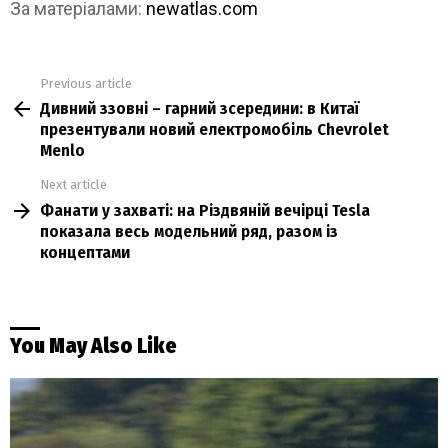
За матеріалами:
newatlas.com
Previous article
See
Дивний ззовні – гарний зсередини: в Китаї
more
презентували новий електромобіль Chevrolet
Menlo
Next article
Фанати у захваті: на Різдвяній вечірці Tesla
показала весь модельний ряд, разом із
концептами
You May Also Like