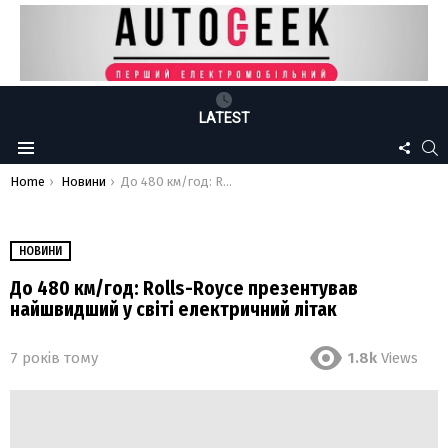
LATEST
FOLLO
S
Menu
US
You are here:
Home
Новини
До 480 км/год: Rolls-Royce презентував найшвидший у світі електричний літак
НОВИНИ
До 480 км/год: Rolls-Royce презентував
найшвидший у світі електричний літак
7 років тому
1.8k
Views