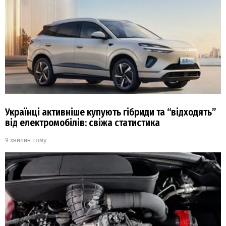
Українці активніше купують гібриди та “відходять”
від електромобілів: свіжа статистика
9 хвилин тому