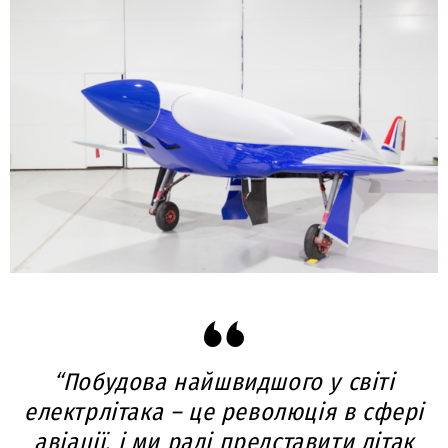
“Побудова найшвидшого у світі
електрлітака – це революція в сфері
авіації, і ми раді представити літак