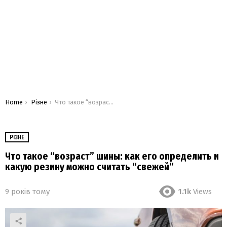
You are here:
Home
Різне
Что такое “возраст” шины: как его определить и какую резину можно считать “свежей”
РІЗНЕ
Что такое “возраст” шины: как его определить и
какую резину можно считать “свежей”
9 років тому
1.1k
Views