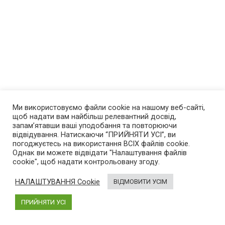
Ми використовуємо файли cookie на нашому веб-сайті,
щоб надати вам найбільш релевантний досвід,
запам’ятавши ваші уподобання та повторюючи
відвідування. Натискаючи “ПРИЙНЯТИ УСІ”, ви
погоджуєтесь на використання ВСІХ файлів cookie.
Однак ви можете відвідати "Налаштування файлів
cookie", щоб надати контрольовану згоду.
Про нас
НАЛАШТУВАННЯ Cookie
ВІДМОВИТИ УСІМ
AutoGeek
– блог про високі технології в автомобілях.
Був створений у 2013 році. Новини про електромобілі,
ПРИЙНЯТИ УСІ
гібриди і пристрої, що спрощують життя автомобіліста.