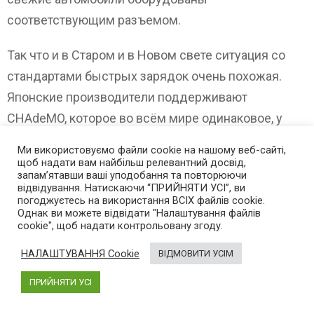
соответствующим разъемом.
Так что и в Старом и в Новом свете ситуация со
стандартами быстрых зарядок очень похожая.
Японские производители поддерживают
CHAdeMO, которое во всём мире одинаковое, у
Tesla свой стандарт, но разный в США и Европе,
Ми використовуємо файли cookie на нашому веб-сайті,
все остальные производители продвигают в США
щоб надати вам найбільш релевантний досвід,
запам’ятавши ваші уподобання та повторюючи
SAE Combo, а в Европе SAE Combo2.
відвідування. Натискаючи “ПРИЙНЯТИ УСІ”, ви
погоджуєтесь на використання ВСІХ файлів cookie.
Однак ви можете відвідати "Налаштування файлів
Ну и напоследок, чтобы окончательно не взорвать
cookie", щоб надати контрольовану згоду.
вам мозг, расскажу о более экзотических
НАЛАШТУВАННЯ Cookie
ВІДМОВИТИ УСІМ
зарядках.
Первая, это зарядка Proterra. Первоначально
ПРИЙНЯТИ УСІ
компания использовала зарядку с очень простым