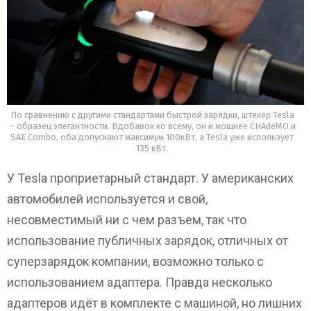
По сравнению с другими стандартами быстрой зарядки, штекер Tesla
– образец элегантности. Вдобавок ко всему, он и мощнее CHAdeMO и
SAE Combo, оба допускают максимум 100кВт, а Tesla уже использует
135 кВт.
У Tesla проприетарный стандарт. У американских
автомобилей используется и свой,
несовместимый ни с чем разъем, так что
использование публичных зарядок, отличных от
суперзарядок компании, возможно только с
использованием адаптера. Правда несколько
адаптеров идёт в комплекте с машиной, но лишних