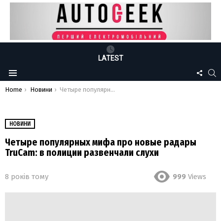
LATEST
FOLLO
S
Menu
US
You are here:
Home
Новини
Четыре популярных мифа про новые радары TruCam: в полиции развенчали слухи
НОВИНИ
Четыре популярных мифа про новые радары
TruCam: в полиции развенчали слухи
8 років тому
999
Views