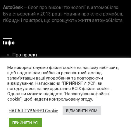
AutoGeek
– блог про високі технології в автомобілях.
Був створений у 2013 році. Новини про електромобілі,
гібриди і пристрої, що спрощують життя автомобіліста.
Інфо
Про проект
Реклама на сайті
Правила використання матеріалів
Ми використовуємо файли cookie на нашому веб-сайті,
щоб надати вам найбільш релевантний досвід,
запам’ятавши ваші уподобання та повторюючи
відвідування. Натискаючи “ПРИЙНЯТИ УСІ”, ви
погоджуєтесь на використання ВСІХ файлів cookie.
Підпишись на AutoGeek!
Однак ви можете відвідати "Налаштування файлів
cookie", щоб надати контрольовану згоду.
facebook
twitter
instagram
youtube
tumblr
linkedin
НАЛАШТУВАННЯ Cookie
ВІДМОВИТИ УСІМ
ПРИЙНЯТИ УСІ