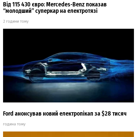
Від 115 430 євро: Mercedes-Benz показав
“молодший” суперкар на електротязі
2 години тому
Ford анонсував новий електропікап за $28 тисяч
година тому