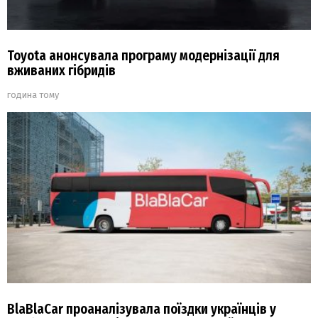
Toyota анонсувала програму модернізації для
вживаних гібридів
година тому
BlaBlaCar проаналізувала поїздки українців у