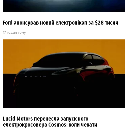
Ford анонсував новий електропікап за $28 тисяч
17 годин тому
Lucid Motors перенесла запуск ного
електрокросовера Cosmos: коли чекати