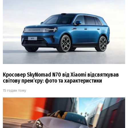
Кросовер SkyNomad N70 від Xiaomi відсвяткував
світову прем’єру: фото та характеристики
15 годин тому