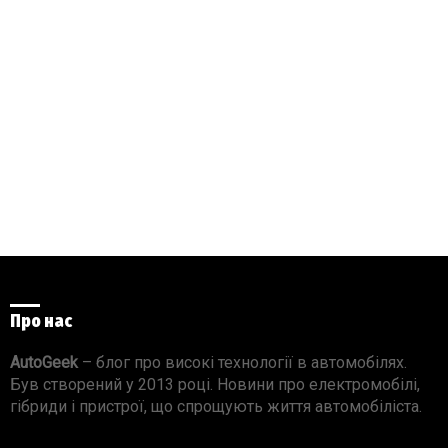
Про нас
AutoGeek
– блог про високі технології в автомобілях.
Був створений у 2013 році. Новини про електромобілі,
гібриди і пристрої, що спрощують життя автомобіліста.