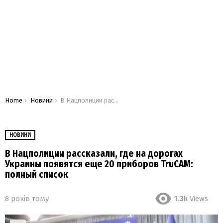
You are here:
Home
Новини
В Нацполиции рассказали, где на дорогах Украины появятся еще 20 приборов TruCAM: полный список
НОВИНИ
В Нацполиции рассказали, где на дорогах
Украины появятся еще 20 приборов TruCAM:
полный список
8 років тому
1.3k
Views