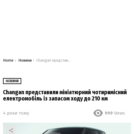
You are here:
Home
Новини
Changan представили мініатюрний чотиримісний електромобіль із запасом ходу до 210 км
НОВИНИ
Changan представили мініатюрний чотиримісний
електромобіль із запасом ходу до 210 км
4 роки тому
999
Views