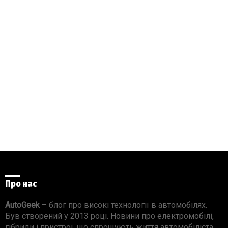
Про нас
AutoGeek
– блог про високі технології в автомобілях.
Був створений у 2013 році. Новини про електромобілі,
гібриди і пристрої, що спрощують життя автомобіліста.