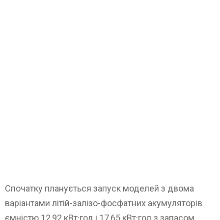
Спочатку планується запуск моделей з двома
варіантами літій-залізо-фосфатних акумуляторів
ємністю 12,92 кВт·год і 17,65 кВт·год з запасом