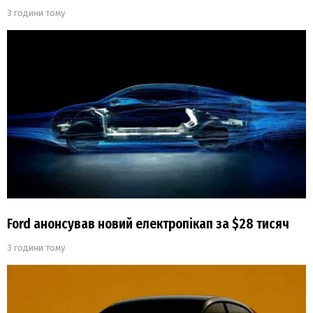
3 години тому
Ford анонсував новий електропікап за $28 тисяч
3 години тому