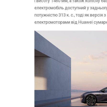
і висоту 1460 мм, а також колісну б
електромобіль доступний у задньоп
потужністю 313 к. с., тоді як верс
електромоторами від Huawei сумарн