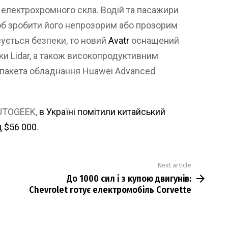
 електрохромного скла. Водій та пасажири
б зробити його непрозорим або прозорим
ується безпеки, то новий
Avatr
оснащений
и Lidar, а також високопродуктивним
у пакета обладнання Huawei Advanced
AUTOGEEK,
в Україні помітили китайський
д $56 000
.
Next article
До 1000 сил і з купою двигунів:
Chevrolet готує електромобіль Corvette