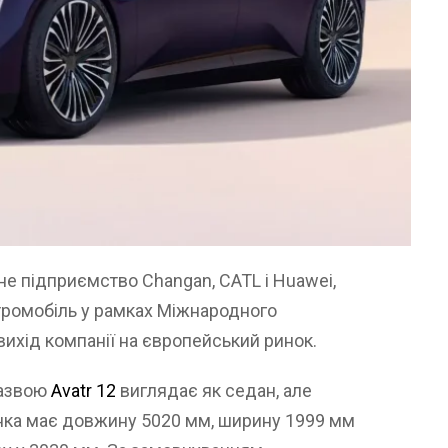
не підприємство Changan, CATL і Huawei,
тромобіль у рамках Міжнародного
ихід компанії на європейський ринок.
назвою
Avatr 12
виглядає як седан, але
инка має довжину 5020 мм, ширину 1999 мм