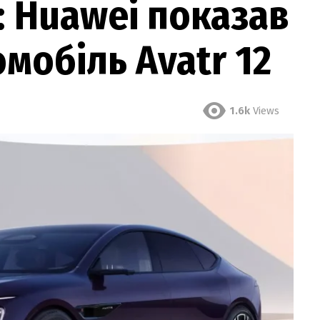
: Huawei показав
мобіль Avatr 12
1.6k
Views