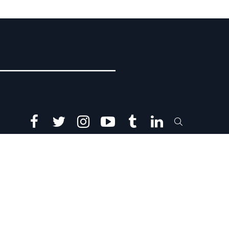
facebook
twitter
instagram
youtube
tumblr
linkedin
SEARCH