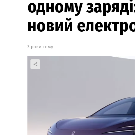
одному заряді
новий електро
3 роки тому