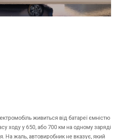
ектромобіль живиться від батареї ємністю
асу ходу у 650, або 700 км на одному заряді
я. На жаль, автовиробник не вказує, який