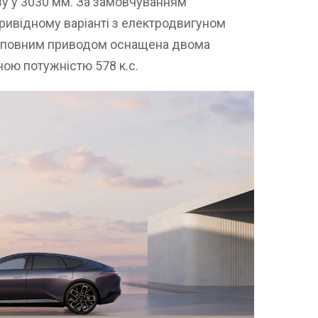
азу у 3030 мм. За замовчуванням
ривідному варіанті з електродвигуном
ія з повним приводом оснащена двома
ою потужністю 578 к.с.