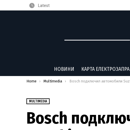
Latest
НОВИНИ
КАРТА ЕЛЕКТРОЗАПР
You are here:
Home
Multimedia
Bosch подключил автомобили Suzuki к смарт
MULTIMEDIA
Bosch подклю