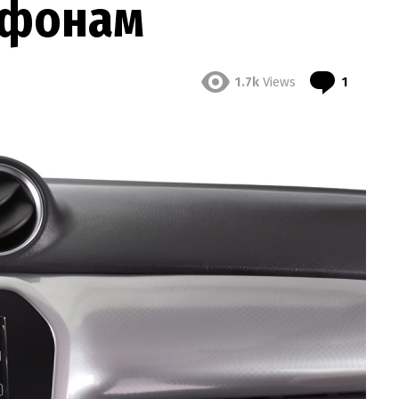
тфонам
Comme
1.7k
Views
1