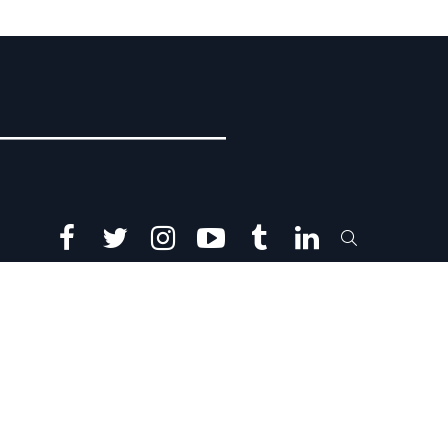
facebook
twitter
instagram
youtube
tumblr
linkedin
SEARCH