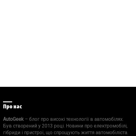
Про нас
AutoGeek
– блог про високі технології в автомобілях.
Був створений у 2013 році. Новини про електромобілі,
гібриди і пристрої, що спрощують життя автомобіліста.