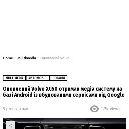
You are here:
Home
Multimedia
Оновлений Volvo XC60 отримав медіа систему на базі Android із вбудованими сервісами від Google
MULTIMEDIA
АВТОМОБІЛІ
НОВИНИ
Оновлений Volvo XC60 отримав медіа систему на
базі Android із вбудованими сервісами від Google
5 років тому
1.7k
Views