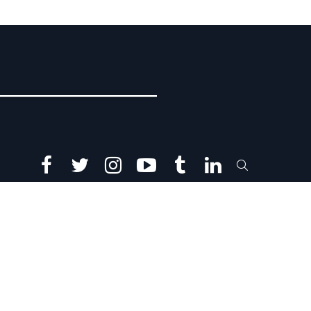
facebook
twitter
instagram
youtube
tumblr
linkedin
SEARCH