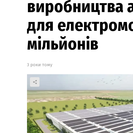
виробництва 
для електромо
мільйонів
3 роки тому