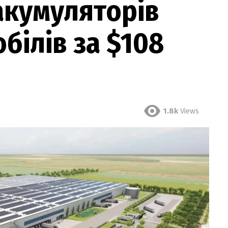
акумуляторів
білів за $108
1.8k
Views