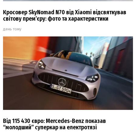
Кросовер SkyNomad N70 від Xiaomi відсвяткував
світову прем’єру: фото та характеристики
день тому
Від 115 430 євро: Mercedes-Benz показав
“молодший” суперкар на електротязі