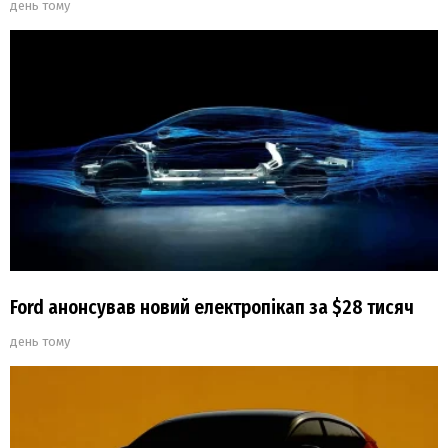
день тому
Ford анонсував новий електропікап за $28 тисяч
день тому