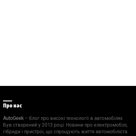
Про нас
AutoGeek
– блог про високі технології в автомобілях.
Був створений у 2013 році. Новини про електромобілі,
гібриди і пристрої, що спрощують життя автомобіліста.