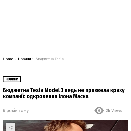
You are here:
Home
Новини
Бюджетна Tesla Model 3 ледь не призвела краху компанії: одкровення Ілона Маска
НОВИНИ
Бюджетна Tesla Model 3 ледь не призвела краху
компанії: одкровення Ілона Маска
6 років тому
2k
Views