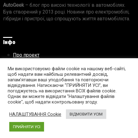
AutoGeek
– блог про високі технології в автомобілях.
Був створений у 2013 році. Новини про електромобілі,
гібриди і пристрої, що спрощують життя автомобіліста.
Інфо
Про проект
Реклама на сайті
Правила використання матеріалів
Ми використовуємо файли cookie на нашому веб-сайті,
щоб надати вам найбільш релевантний досвід,
запам’ятавши ваші уподобання та повторюючи
відвідування. Натискаючи “ПРИЙНЯТИ УСІ”, ви
погоджуєтесь на використання ВСІХ файлів cookie.
Підпишись на AutoGeek!
Однак ви можете відвідати "Налаштування файлів
cookie", щоб надати контрольовану згоду.
facebook
twitter
instagram
youtube
tumblr
linkedin
НАЛАШТУВАННЯ Cookie
ВІДМОВИТИ УСІМ
ПРИЙНЯТИ УСІ