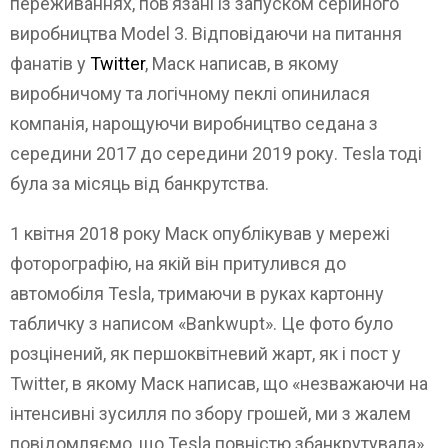
переживаннях, пов’язані із запуском серійного
виробництва Model 3. Відповідаючи на питання
фанатів у
Twitter
, Маск написав, в якому
виробничому та логічному пеклі опинилася
компанія, нарощуючи виробництво седана з
середини 2017 до середини 2019 року. Tesla тоді
була за місяць від банкрутства.
1 квітня 2018 року Маск опублікував у мережі
фоторографію, на якій він притулився до
автомобіля Tesla, тримаючи в руках картонну
табличку з написом «Bankwupt». Це фото було
розцінений, як першоквітневий жарт, як і пост у
Twitter, в якому Маск написав, що «незважаючи на
інтенсивні зусилля по збору грошей, ми з жалем
повідомляємо, що Tesla повністю збанкрутувала».