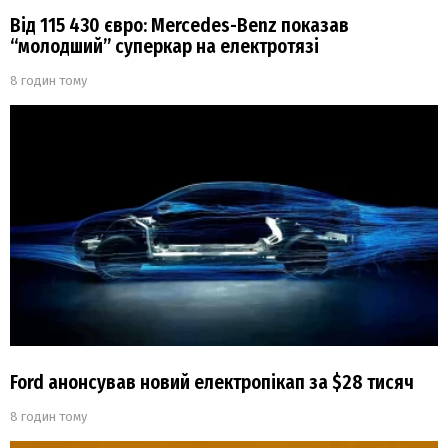
Від 115 430 євро: Mercedes-Benz показав
“молодший” суперкар на електротязі
8 годин тому
Ford анонсував новий електропікап за $28 тисяч
8 годин тому