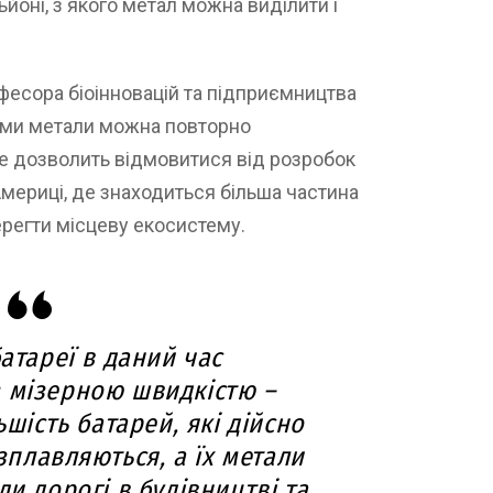
йоні, з якого метал можна виділити і
рофесора біоінновацій та підприємництва
ями метали можна повторно
Це дозволить відмовитися від розробок
 Америці, де знаходиться більша частина
берегти місцеву екосистему.
батареї в даний час
 мізерною швидкістю –
ьшість батарей, які дійсно
плавляються, а їх метали
ди дорогі в будівництві та