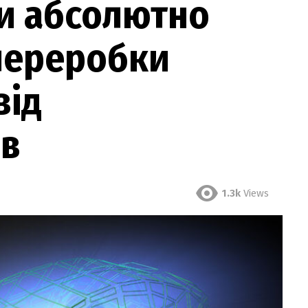
и абсолютно
переробки
від
ів
1.3k
Views