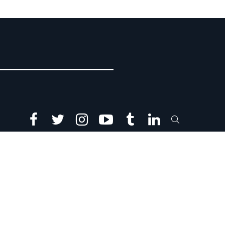
facebook
twitter
instagram
youtube
tumblr
linkedin
SEARCH