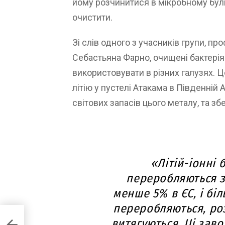
йому розчинитися в мікробному буль
очистити.
Зі слів одного з учасників групи, п
Себастьяна Фарно, очищені бактері
використовувати в різних галузях. 
літію у пустелі Атакама в Південній
світових запасів цього металу, та з
«Літій-іонні 
переробляються з
менше 5% в ЄС, і біл
переробляються, роз
нових
витягуються. Ці заво