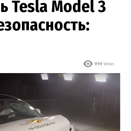
 Tesla Model 3
безопасность:
999
Views