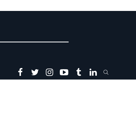
facebook
twitter
instagram
youtube
tumblr
linkedin
SEARCH