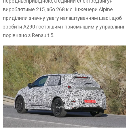
передньопривідною, а єдиний електродвигун
вироблятиме 215, або 268 к.с. Інженери Alpine
приділили значну увагу налаштуванням шасі, щоб
зробити A290 гострішим і приємнішим у управлінні
порівняно з Renault 5.