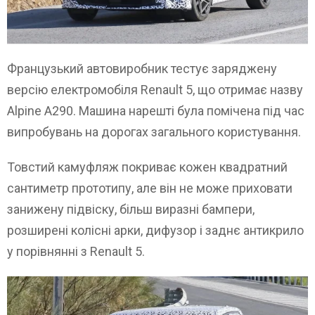
Французький автовиробник тестує заряджену
версію електромобіля Renault 5, що отримає назву
Alpine A290. Машина нарешті була помічена під час
випробувань на дорогах загального користування.
Товстий камуфляж покриває кожен квадратний
сантиметр прототипу, але він не може приховати
занижену підвіску, більш виразні бампери,
розширені колісні арки, дифузор і заднє антикрило
у порівнянні з Renault 5.