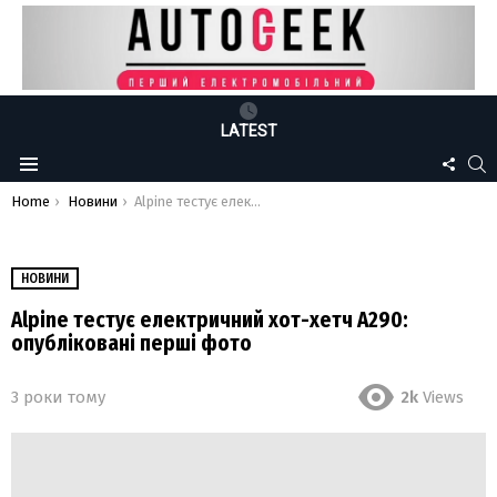
LATEST
FOLLO
S
Menu
US
You are here:
Home
Новини
Alpine тестує електричний хот-хетч A290: опубліковані перші фото
НОВИНИ
Alpine тестує електричний хот-хетч A290:
опубліковані перші фото
3 роки тому
2k
Views