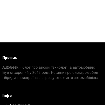
Про нас
AutoGeek
– блог про високі технології в автомобілях.
Був створений у 2013 році. Новини про електромобілі,
гібриди і пристрої, що спрощують життя автомобіліста.
Інфо