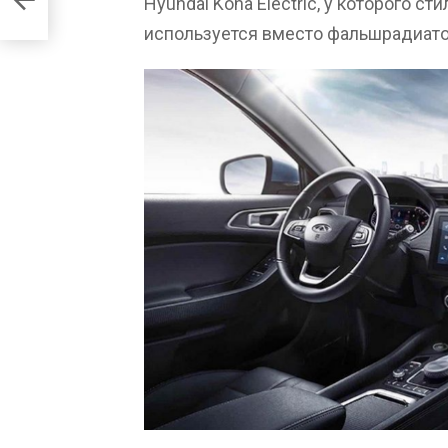
Hyundai Kona Electric, у которого с
yton
используется вместо фальшрадиато