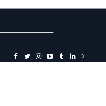
facebook
twitter
instagram
youtube
tumblr
linkedin
SEARCH