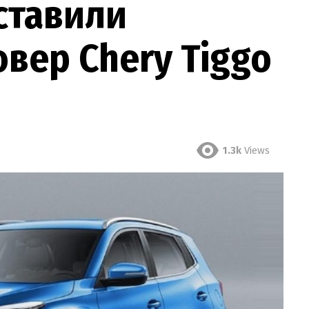
ставили
вер Chery Tiggo
1.3k
Views