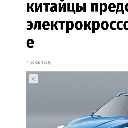
китайцы пред
электрокроссо
e
7 років тому