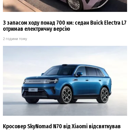
З запасом ходу понад 700 км: седан Buick Electra L7
отримав електричну версію
2 години тому
Кросовер SkyNomad N70 від Xiaomi відсвяткував