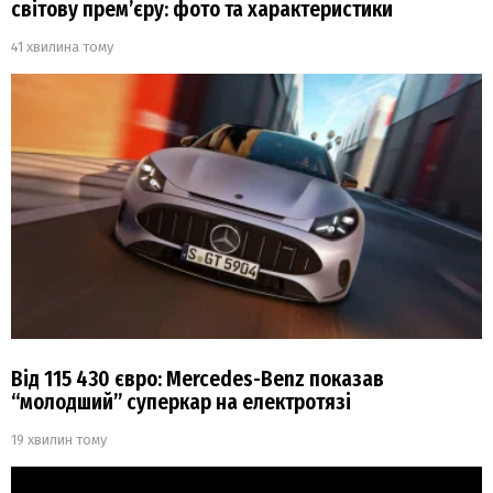
світову прем’єру: фото та характеристики
41 хвилина тому
Від 115 430 євро: Mercedes-Benz показав
“молодший” суперкар на електротязі
19 хвилин тому