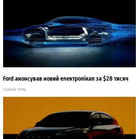
Ford анонсував новий електропікап за $28 тисяч
година тому