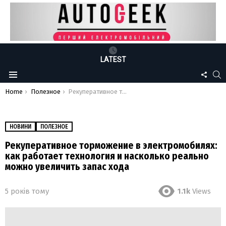
LATEST
FOLLO
S
Menu
US
You are here:
Home
Полезное
Рекуперативное торможение в электромобилях: как работает технология и насколько реально можно увеличить запас хода
НОВИНИ
ПОЛЕЗНОЕ
Рекуперативное торможение в электромобилях:
как работает технология и насколько реально
можно увеличить запас хода
5 років тому
1.1k
Views