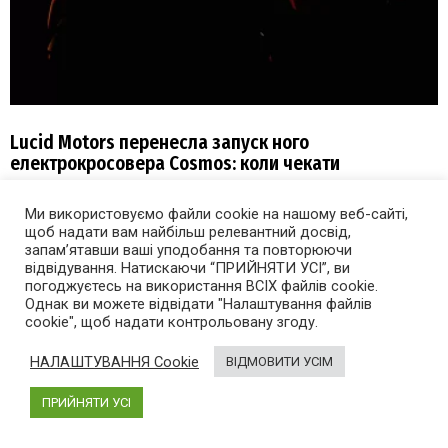
Lucid Motors перенесла запуск ного
електрокросовера Cosmos: коли чекати
2 години тому
Ми використовуємо файли cookie на нашому веб-сайті,
щоб надати вам найбільш релевантний досвід,
запам’ятавши ваші уподобання та повторюючи
відвідування. Натискаючи “ПРИЙНЯТИ УСІ”, ви
погоджуєтесь на використання ВСІХ файлів cookie.
Однак ви можете відвідати "Налаштування файлів
cookie", щоб надати контрольовану згоду.
НАЛАШТУВАННЯ Cookie
ВІДМОВИТИ УСІМ
ПРИЙНЯТИ УСІ