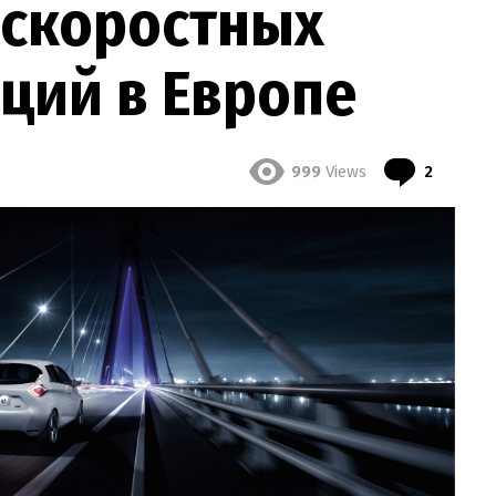
 скоростных
ций в Европе
комент
999
Views
2