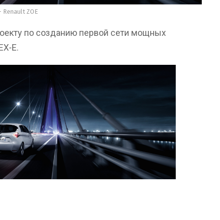
- Renault ZOE
роекту по созданию первой сети мощных
EX-E.