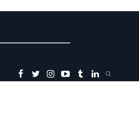
facebook
twitter
instagram
youtube
tumblr
linkedin
SEARCH