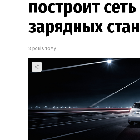
построит сеть
зарядных стан
8 років тому