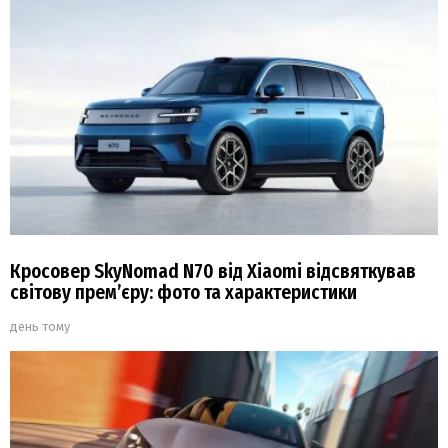
Кросовер SkyNomad N70 від Xiaomi відсвяткував
світову прем’єру: фото та характеристики
день тому