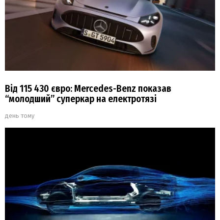
Від 115 430 євро: Mercedes-Benz показав
“молодший” суперкар на електротязі
день тому