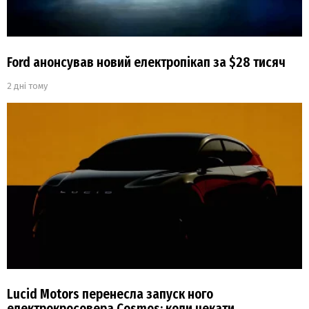
Ford анонсував новий електропікап за $28 тисяч
2 дні тому
Lucid Motors перенесла запуск ного
електрокросовера Cosmos: коли чекати