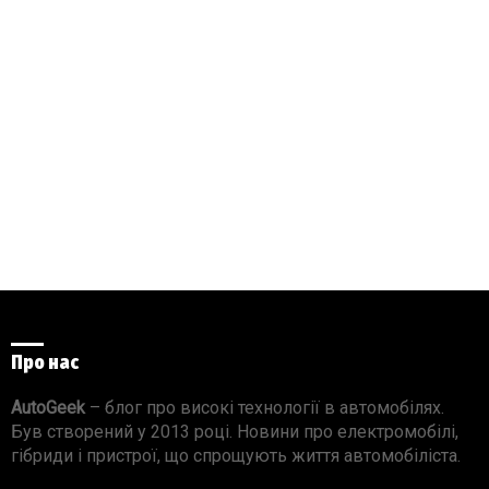
Про нас
AutoGeek
– блог про високі технології в автомобілях.
Був створений у 2013 році. Новини про електромобілі,
гібриди і пристрої, що спрощують життя автомобіліста.