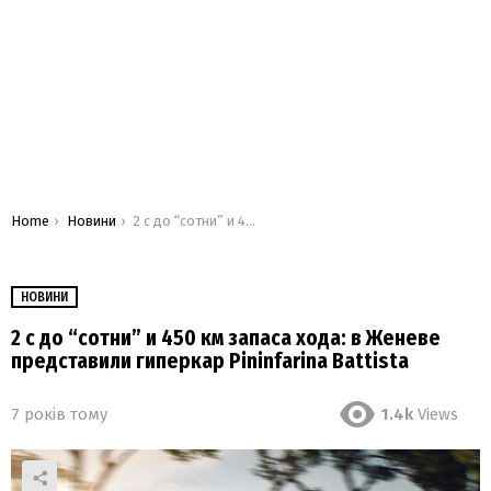
You are here:
Home
Новини
2 с до “сотни” и 450 км запаса хода: в Женеве представили гиперкар Pininfarina Battista
НОВИНИ
2 с до “сотни” и 450 км запаса хода: в Женеве
представили гиперкар Pininfarina Battista
7 років тому
1.4k
Views