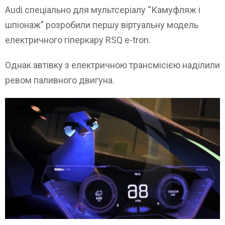
Audi спеціально для мультсеріалу “Камуфляж і
шпіонаж” розробили першу віртуальну модель
електричного гіперкару RSQ e-tron.
Однак автівку з електричною трансмісією наділили
ревом паливного двигуна.