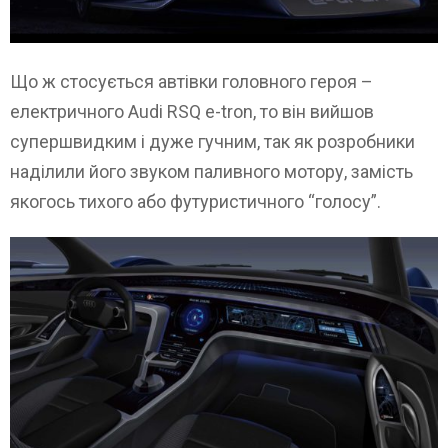
Що ж стосується автівки головного героя –
електричного Audi RSQ e-tron, то він вийшов
супершвидким і дуже гучним, так як розробники
наділили його звуком паливного мотору, замість
якогось тихого або футуристичного “голосу”.