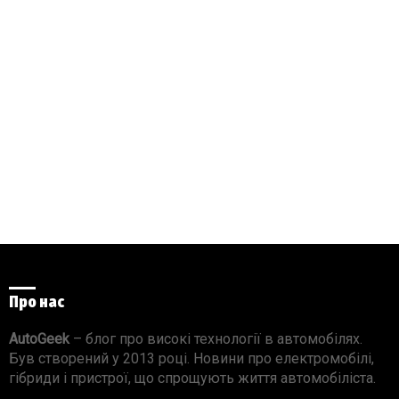
Про нас
AutoGeek
– блог про високі технології в автомобілях.
Був створений у 2013 році. Новини про електромобілі,
гібриди і пристрої, що спрощують життя автомобіліста.