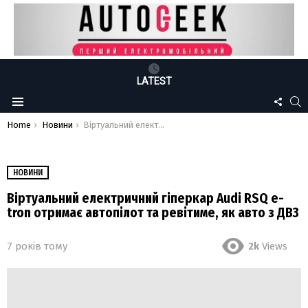
LATEST
FOLLO
S
Menu
US
You are here:
Home
Новини
Віртуальний електричний гіперкар Audi RSQ e-tron отримає автопілот та ревітиме, як авто з ДВЗ
НОВИНИ
Віртуальний електричний гіперкар Audi RSQ e-
tron отримає автопілот та ревітиме, як авто з ДВЗ
7 років тому
2k
Views