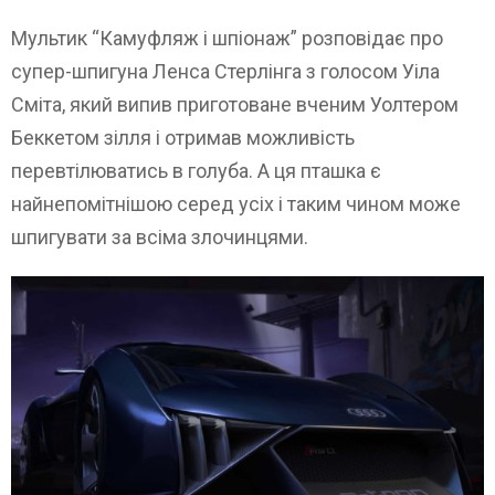
Мультик “Камуфляж і шпіонаж” розповідає про
супер-шпигуна Ленса Стерлінга з голосом Уіла
Сміта, який випив приготоване вченим Уолтером
Беккетом зілля і отримав можливість
перевтілюватись в голуба. А ця пташка є
найнепомітнішою серед усіх і таким чином може
шпигувати за всіма злочинцями.