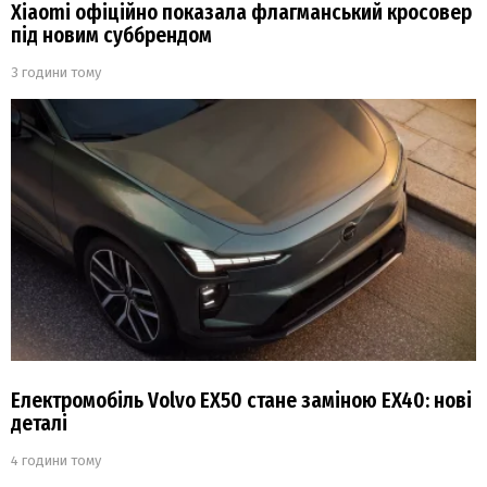
Xiaomi офіційно показала флагманський кросовер
під новим суббрендом
3 години тому
Електромобіль Volvo EX50 стане заміною EX40: нові
деталі
4 години тому