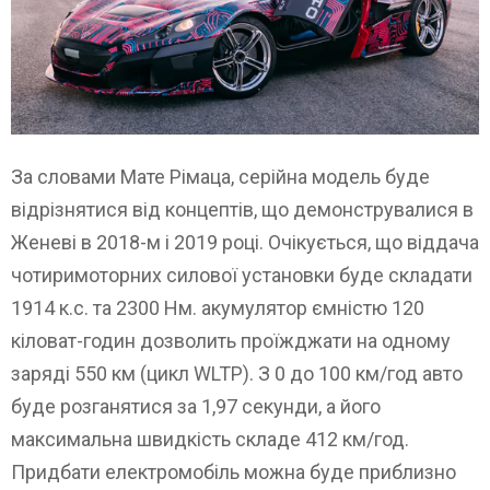
За словами Мате Рімаца, серійна модель буде
відрізнятися від концептів, що демонструвалися в
Женеві в 2018-м і 2019 році. Очікується, що ​​віддача
чотиримоторних силової установки буде складати
1914 к.с. та 2300 Нм. акумулятор ємністю 120
кіловат-годин дозволить проїжджати на одному
заряді 550 км (цикл WLTP). З 0 до 100 км/год авто
буде розганятися за 1,97 секунди, а його
максимальна швидкість складе 412 км/год.
Придбати електромобіль можна буде приблизно