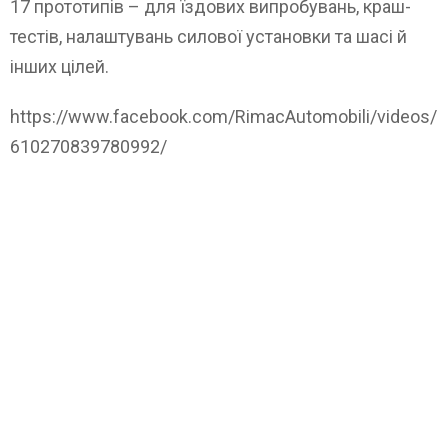
17 прототипів – для їздових випробувань, краш-
тестів, налаштувань силової установки та шасі й
інших цілей.
https://www.facebook.com/RimacAutomobili/videos/
610270839780992/