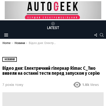
LATEST
FOLLO
S
Menu
US
You are here:
Home
Новини
Відео дня: Електричний гіперкар Rimac C_Two вивели на останні тести перед запуском у серію
НОВИНИ
Відео дня: Електричний гіперкар Rimac C_Two
вивели на останні тести перед запуском у серію
7 років тому
1.8k
Views