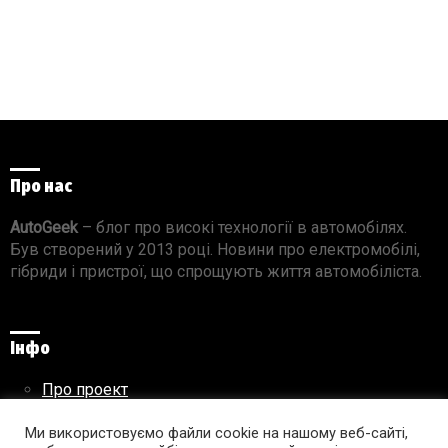
Про нас
AutoGeek
– блог про високі технології в автомобілях.
Був створений у 2013 році. Новини про електромобілі,
гібриди і пристрої, що спрощують життя автомобіліста.
Інфо
Про проект
Реклама на сайті
Правила використання матеріалів
Ми використовуємо файли cookie на нашому веб-сайті,