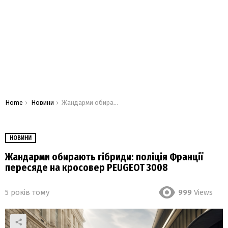
You are here:
Home
Новини
Жандарми обирають гібриди: поліція Франції пересяде на кросовер PEUGEOT 3008
НОВИНИ
Жандарми обирають гібриди: поліція Франції
пересяде на кросовер PEUGEOT 3008
5 років тому
999
Views