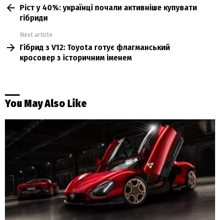
Ріст у 40%: українці почали активніше купувати
more
гібриди
Next article
Гібрид з V12: Toyota готує флагманський
кросовер з історичним іменем
You May Also Like