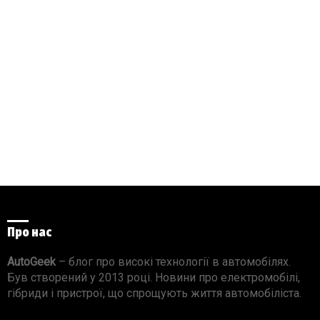
Про нас
AutoGeek
– блог про високі технології в автомобілях.
Був створений у 2013 році. Новини про електромобілі,
гібриди і пристрої, що спрощують життя автомобіліста.