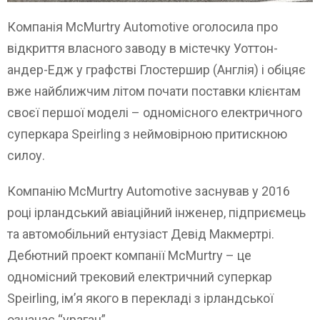
Компанія McMurtry Automotive оголосила про
відкриття власного заводу в містечку Уоттон-
андер-Едж у графстві Глостершир (Англія) і обіцяє
вже найближчим літом почати поставки клієнтам
своєї першої моделі – одномісного електричного
суперкара Speirling з неймовірною притискною
силоу.
Компанію McMurtry Automotive заснував у 2016
році ірландський авіаційний інженер, підприємець
та автомобільний ентузіаст Девід Макмертрі.
Дебютний проект компанії McMurtry – це
одномісний трековий електричний суперкар
Speirling, ім’я якого в перекладі з ірландської
означає “ураган”.