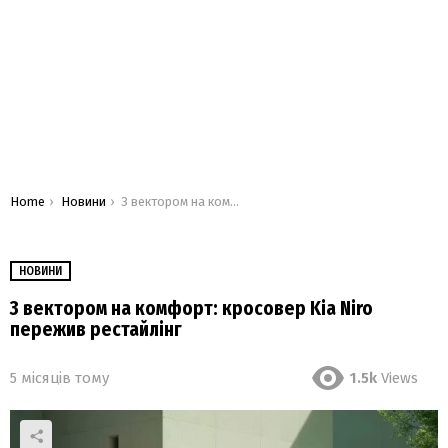
You are here:
Home
Новини
З вектором на комфорт: кросовер Kia Niro пережив рестайлінг
НОВИНИ
З вектором на комфорт: кросовер Kia Niro
пережив рестайлінг
5 місяців тому
1.5k
Views