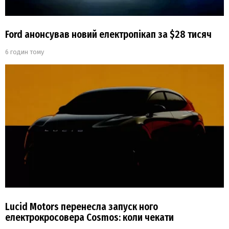
Ford анонсував новий електропікап за $28 тисяч
6 годин тому
Lucid Motors перенесла запуск ного
електрокросовера Cosmos: коли чекати