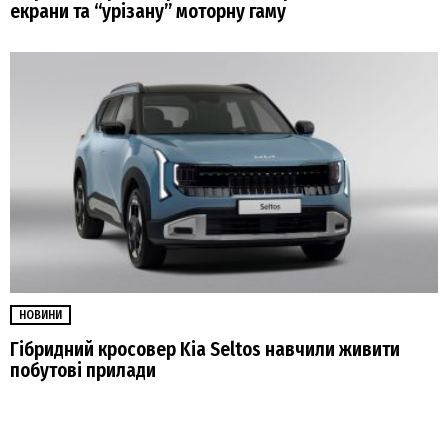
екрани та “урізану” моторну гаму
НОВИНИ
Гібридний кросовер Kia Seltos навчили живити
побутові прилади