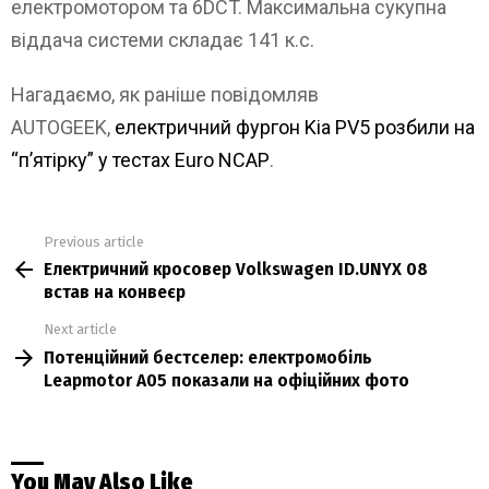
електромотором та 6DCT. Максимальна сукупна
віддача системи складає 141 к.с.
Нагадаємо, як раніше повідомляв
AUTOGEEK,
електричний фургон Kia PV5 розбили на
“п’ятірку” у тестах Euro NCAР
.
Previous article
See
Електричний кросовер Volkswagen ID.UNYX 08
more
встав на конвеєр
Next article
Потенційний бестселер: електромобіль
Leapmotor A05 показали на офіційних фото
You May Also Like