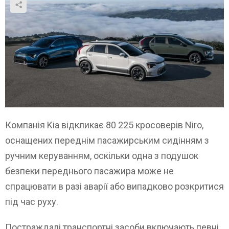
Компанія Kia відкликає 80 225 кросоверів Niro,
оснащених переднім пасажирським сидінням з
ручним керуванням, оскільки одна з подушок
безпеки переднього пасажира може не
спрацювати в разі аварії або випадково розкритися
під час руху.
Постраждалі транспортні засоби включають певні