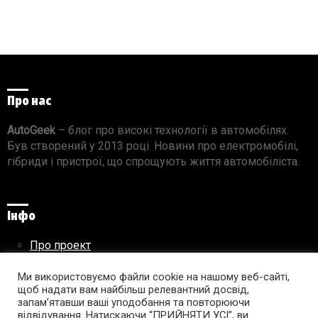
Про нас
AutoGeek
– блог про високі технології в автомобілях.
Був створений у 2013 році. Новини про електромобілі,
гібриди і пристрої, що спрощують життя автомобіліста.
Інфо
Про проект
Реклама на сайті
Правила використання матеріалів
Ми використовуємо файли cookie на нашому веб-сайті,
щоб надати вам найбільш релевантний досвід,
запам’ятавши ваші уподобання та повторюючи
відвідування. Натискаючи “ПРИЙНЯТИ УСІ”, ви